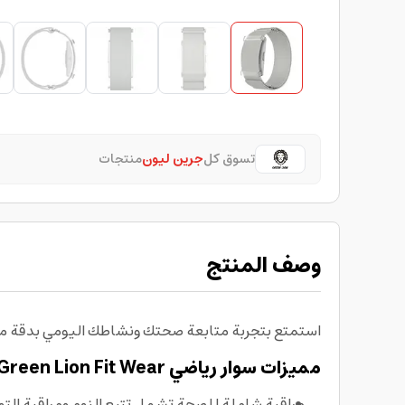
تسوق كل
جرين ليون
منتجات
وصف المنتج
استمتع بتجربة متابعة صحتك ونشاطك اليومي بدقة مع سو
مميزات سوار رياضي Green Lion Fit Wear
مراقبة شاملة للصحة تشمل تتبع النوم ومراقبة التوتر وقياس SpO₂ لمتابعة مستوى ال