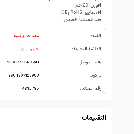
الوزن: 20 جم.
المعايير: RoHS وCE.
بلد المنشأ: الصين.
الفئة
:
معدات رياضية
العلامة التجارية
:
جرين ليون
رقم الموديل
:
GNFWSMTBNDWH
باركود
:
9904907128908
رقم المنتج
:
4332785
التقييمات