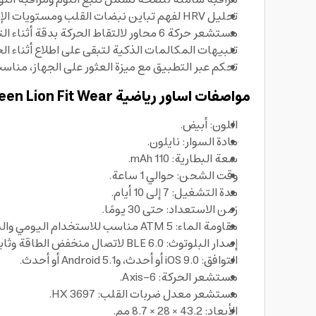
تحليل HRV لفهم تباين نبضات القلب ومستويات الإجهاد بشكل أوضح.
مستشعر حركة 6 محاور لالتقاط الحركة بدقة أثناء التمرين، ليعمل كسوار رياضي عملي لمختلف الأنشطة.
تنبيهات المكالمات الذكية لتبقى على اطلاع أثناء الج
تحكم عبر التطبيق مع ميزة العثور على الجهاز، مناس
مواصفات اساور رياضية Green Lion Fit Wear
اللون: أبيض.
مادة السوار: نايلون.
سعة البطارية: 110 mAh.
وقت الشحن: حوالي 1 ساعة.
مدة التشغيل: 7 إلى 10 أيام.
زمن الاستعداد: حتى 30 يومًا.
مقاومة الماء: 5 ATM مناسب للاستخدام اليومي والسباحة.
إصدار البلوتوث: 6.0 BLE لاتصال منخفض الطاقة وثابت.
التوافق: iOS 9.0 أو أحدث، وAndroid 5.1 أو أحدث.
مستشعر الحركة: 6-Axis.
مستشعر معدل ضربات القلب: HX 3697.
الأبعاد: 43.2 × 28 × 8.7 مم.