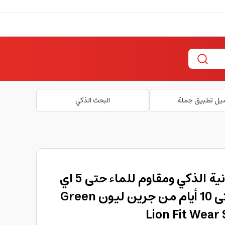
يل تطبيق جملة
البحث الذكي
سوار تتبع اللياقة البدنية الذكي ومقاوم للماء حتى 5 اي
تي ام وبطارية تدوم حتى 10 أيام من جرين ليون Green
Lion Fit Wear