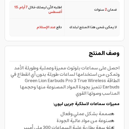
اطلبه الآن ليصلك خلال
7 أيام
،
15
ضمان
2
سنوات
أغسطس
لا يمكن شحن هذا المنتج لبلدك
دفع
عند الإستلام
وصف المنتج
احصل على سماعات بلوتوث مميزة وعملية وطويلة الأمد
وتمكن من استخدامها لساعات طويلة بدون أي انقطاع في
الطاقة Green Lion Earbuds Pro 3 True Wireless
Earbuds تتميز بجودة المواد المصنوعة منها وحجمها
المناسب وصوتها القوي
مميزات سماعات لاسلكية جرين ليون:
مصممة بشكل عملي وفعال
مصنوعة من مواد عالية الجودة
تبلغ سعة بطارية علبة السماعات 300 ملي أمبير