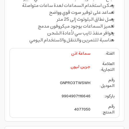
يمكن استخدام السماعات لعدة ساعات متواصلة
تساعد على توفير صوت قوي وواضح
يصل نطاق البلوتوث إلى 25 متر
تتميز السماعات بوجود ميكروفون مدمج
يتوافر منفذ تايب سي لأعادة الشحن
مناسبة للتمرين والتنقل والاستخدام اليومي
الفئة
:
سماعة اذن
العلامة
جرين ليون
التجارية
:
رقم
GNPRO3TWSWH
الموديل
:
باركود
:
9904907116646
رقم
4077050
المنتج
: