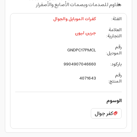
مقاوم للصدمات وبصمات الأصابع والأصفرار
الفئة
:
كفرات الموبايل والجوال
العلامة
جرين ليون
التجارية
:
رقم
GNDPC17PMCL
الموديل
:
باركود
:
9904907046660
رقم
4071643
المنتج
:
الوسوم
كفر جوال