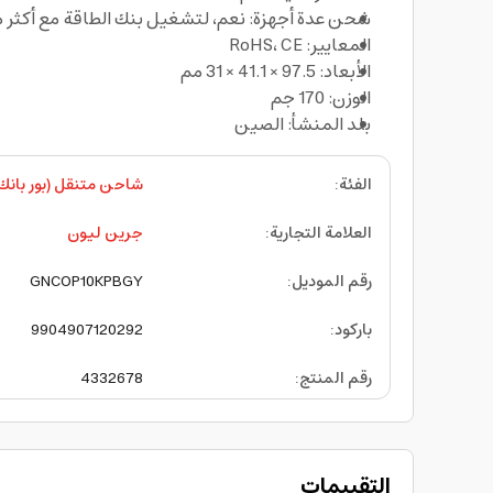
شحن عدة أجهزة: نعم، لتشغيل بنك الطاقة مع أكثر 
المعايير: RoHS، CE
الأبعاد: 97.5 × 41.1 × 31 مم
الوزن: 170 جم
بلد المنشأ: الصين
الفئة
:
شاحن متنقل (بور بانك
العلامة التجارية
:
جرين ليون
رقم الموديل
:
GNCOP10KPBGY
باركود
:
9904907120292
رقم المنتج
:
4332678
التقييمات