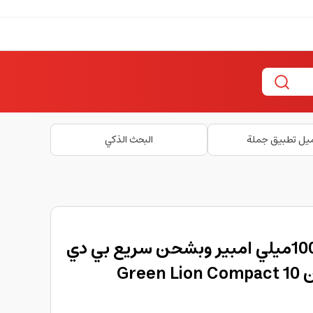
يل تطبيق جملة
البحث الذكي
بنك الطاقه بسعة 10000ميلي امبير وبشحن سريع بي دي
20 واط من جرين ليون Green Lion Compact 10