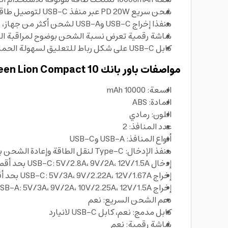
شحن سريع PD 20W عبر منفذ USB-C لتوصيل طاقة فعالة للهواتف والأجهزة المتوافقة.
منفذا إخراج USB-C وUSB-A لشحن أكثر من جهاز، مع دعم QC 3.0 حتى 22.5W كحد أقصى عبر USB-A.
شاشة رقمية تعرض نسبة الشحن بوضوح لمراقبة الطا
كابل USB-C على شكل رباط للتعليق لسهولة الحمل، مع حماية أمان متعددة ومعتمد للطيران، ما يجعله خيار باور بانك مناسباً للسفر.
مواصفات باور بانك Green Lion Compact 10
السعة: 10000 mAh
المادة: ABS
اللون: رمادي
عدد المنافذ: 2
أنواع المنافذ: USB-A وUSB-C
منفذ الإدخال: Type-C لنقل الطاقة وإعادة الشحن بسرعة
إدخال USB-C: 5V/2.8A، 9V/2A، 12V/1.5A بحد أقصى 18W
إخراج USB-C: 5V/3A، 9V/2.22A، 12V/1.67A بحد أقصى PD 20W
إخراج USB-A: 5V/3A، 9V/2A، 10V/2.25A، 12V/1.5A بحد أقصى 22.5W
دعم الشحن السريع: نعم
كابل مدمج: نعم، كابل USB-C لانيارد
شاشة رقمية: نعم