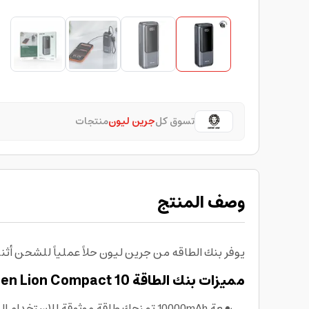
تسوق كل
جرين ليون
منتجات
وصف المنتج
يوفر بنك الطاقه من جرين ليون حلاً عملياً للشحن أثن
مميزات بنك الطاقة Green Lion Compact 10
سعة 10000mAh تمنحك طاقة موثوقة للاستخدام اليومي وشحن الأجهزة في أي مكان.