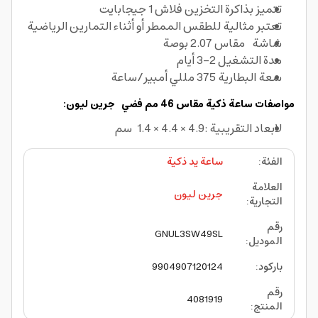
تتميز بذاكرة التخزين فلاش 1 جيجابايت
تعتبر مثالية للطقس الممطر أو أثناء التمارين الرياضية
شاشة مقاس 2.07 بوصة
مدة التشغيل 2-3 أيام
سعة البطارية 375 مللي أمبير/ساعة
مواصفات ساعة ذكية مقاس 46 مم فضي جرين ليون:
لابعاد التقريبية :4.9 × 4.4 × 1.4 سم
الفئة
:
ساعة يد ذكية
العلامة
جرين ليون
التجارية
:
رقم
GNUL3SW49SL
الموديل
:
باركود
:
9904907120124
رقم
4081919
المنتج
: