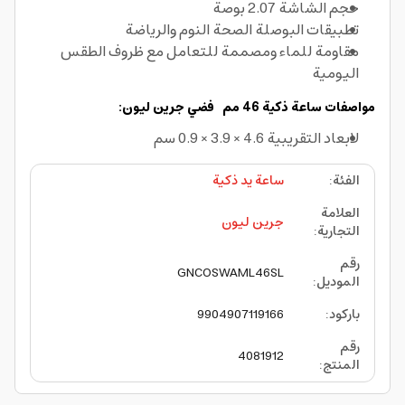
حجم الشاشة 2.07 بوصة
تطبيقات البوصلة الصحة النوم والرياضة
مقاومة للماء ومصممة للتعامل مع ظروف الطقس
اليومية
مواصفات ساعة ذكية 46 مم فضي جرين ليون:
لابعاد التقريبية 4.6 × 3.9 × 0.9 سم
الفئة
:
ساعة يد ذكية
العلامة
جرين ليون
التجارية
:
رقم
GNCOSWAML46SL
الموديل
:
باركود
:
9904907119166
رقم
4081912
المنتج
: