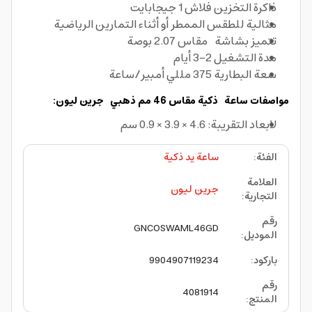
ذاكرة التخزين فلاش 1 جيجابايت
مثالية للطقس الممطر أو أثناء التمارين الرياضية
تتميز بشاشة مقاس 2.07 بوصة
مدة التشغيل 2-3 أيام
سعة البطارية 375 مللي أمبير/ساعة
مواصفات ساعة ذكية مقاس 46 مم ذهبي جرين ليون:
لابعاد التقريبة: 4.6 × 3.9 × 0.9 سم
الفئة
:
ساعة يد ذكية
العلامة
جرين ليون
التجارية
:
رقم
GNCOSWAML46GD
الموديل
:
باركود
:
9904907119234
رقم
4081914
المنتج
: