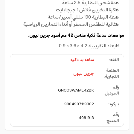
مدة شحن البطارية 2.5 ساعة
ذاكرة التخزين فلاش 1 جيجابايت
سعة البطارية 190 مللي أمبير/ساعة
مثالية للطقس الممطر أو أثناء التمارين الرياضية
مواصفات ساعة ذكية مقاس 42 مم أسود جرين ليون:
لابعاد التقريبية 4.2 × 3.6 × 0.9
الفئة
:
ساعة يد ذكية
العلامة
جرين ليون
التجارية
:
رقم
GNCOSWAML42BK
الموديل
:
باركود
:
9904907119302
رقم
4081913
المنتج
: