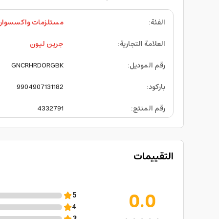
الفئة
:
مستلزمات واكسسوارا
العلامة التجارية
:
جرين ليون
رقم الموديل
:
GNCRHRDORGBK
باركود
:
9904907131182
رقم المنتج
:
4332791
التقييمات
0.0
5
4