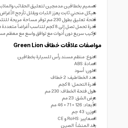
تصميم بخطافين مدمجين لتعليق الحقائب والملابس 
هيكل منحني ثابت يعزز الثبات ويقلل تأرجح الأغراض أ
فتحة تعليق بطول 230 مم توفر مساحة مريحة للتثبيت والفك بسرعة، مع دعم استخدام خطاف لمختلف أنواع المقابض.
قدرة تحمل تصل إلى 8 كجم لتناسب أغراضاً متعددة دون قلق، كما يعمل كحل عملي من علاقات خطاف لتنظيم المقصورة.
تركيب سريع دون أدوات مع توافق واسع مع معظم مسان
مواصفات علاقات خطاف Green Lion
النوع: منظم مسند رأس للسيارة بخطافين
المادة: ABS
اللون: أسود
عدد الخطاطيف: 2 خطاف
قدرة التحمل: 8 كجم
طول فتحة الخطاف: 230 مم
عرض الشق: 23 مم
الأبعاد: 126 × 71 × 46 مم
الوزن: 43 جم
المعايير: RoHS و CE
بلد المنشأ: الصين