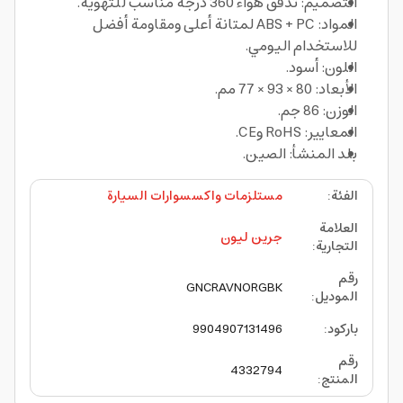
التصميم: تدفق هواء 360 درجة مناسب للتهوية.
المواد: ABS + PC لمتانة أعلى ومقاومة أفضل
للاستخدام اليومي.
اللون: أسود.
الأبعاد: 80 × 93 × 77 مم.
الوزن: 86 جم.
المعايير: RoHS وCE.
بلد المنشأ: الصين.
الفئة
:
مستلزمات واكسسوارات السيارة
العلامة
جرين ليون
التجارية
:
رقم
GNCRAVNORGBK
الموديل
:
باركود
:
9904907131496
رقم
4332794
المنتج
: