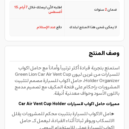
اطلبه الآن ليصلك خلال
7 أيام
،
15
ضمان
2
سنوات
أغسطس
لا يمكن شحن هذا المنتج لبلدك
دفع
عند الإستلام
وصف المنتج
استمتع بتجربة قيادة أكثر ترتيباً وأماناً مع حامل اكواب
للسيارات من غرين ليون Green Lion Car Air Vent Cup
Holder Organizer، حامل اكواب للسيارة مصمم لتثبيت
المشروبات بإحكام على فتحة المكيف مع تصميم مدمج
باللون الأسود وحواف معدنية أنيقة.
مميزات حامل اكواب للسيارات Car Air Vent Cup Holder
حامل الاكواب للسيارة بتثبيت محكم للمشروبات يقلل
الانسكاب ويوفر ثباتاً أثناء القيادة، ليعمل كـ حامل
اكواب للسيارة عملي للاستخدام اليومي.