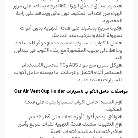
تصميم صديق لتدفق الهواء 360 درجة يساعد على مرور
الهواء من فتحات المكيف دون عائق ويحافظ على راحة
المقصورة.
تركيب سريع بمشبك على فتحة التهوية بدون أدوات
لسهولة الفك والتركيب عند الحاجة.
حامل الاكواب للسيارة بتصميم مدمج موفر للمساحة
يحافظ على ترتيب المقصورة مع إبقاء الكوب في متناول
اليد.
هيكل متين من مواد ABS وPC لتحمل الاستخدام
المستمر أثناء التنقل والرحلات، ما يجعله حامل اكواب
للسيارات يعتمد عليه.
مواصفات حامل الاكواب للسيارات Car Air Vent Cup Holder
نوع المنتج: حامل اكواب للسيارة يثبت على فتحة
المكيف.
التوافق: يدعم أكواباً أو زجاجات حتى قطر 73 مم.
نوع التثبيت: مشبك فتحة التهوية لثبات سريع وآمن.
توافق فتحات المكيف: فتحات أفقية.