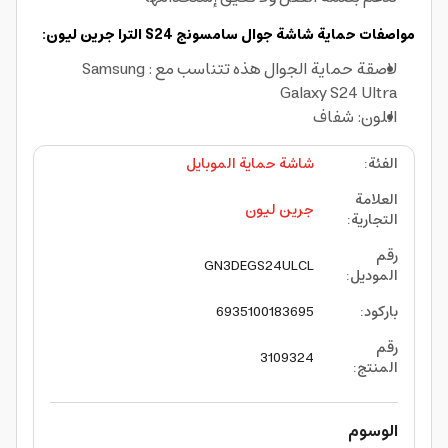
مواصفات حماية شاشة جوال سامسونج S24 الترا جرين ليون:
لاصقة حماية الجوال هذه تتناسب مع : Samsung
Galaxy S24 Ultra
اللون: شفاف
الفئة
:
شاشة حماية الموبايل
العلامة
جرين ليون
التجارية
:
رقم
GN3DEGS24ULCL
الموديل
:
باركود
:
6935100183695
رقم
3109324
المنتج
:
الوسوم