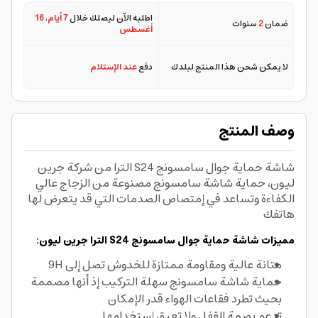
اطلبه الآن ليصلك خلال
7 أيام
،
16
ضمان
2
سنوات
أغسطس
لا يمكن شحن هذا المنتج لبلدك
دفع
عند الإستلام
وصف المنتج
شاشة حماية جوال سامسونج S24 الترا من شركة جرين
ليون، حماية شاشة سامسونج مصنوعة من الزجاج عالي
الكفاءة وتساعد في إمتصاص الصدمات التي قد يتعرض لها
هاتفك
مميزات شاشة حماية جوال سامسونج S24 الترا جرين ليون:
متانة عالية ومقاومة ممتازة للخدوش تصل إلى 9H
حماية شاشة سامسونج سهلة التركيب إذ أنها مصممة
بحيث تطرد فقاعات الهواء قدر الإمكان
تدعم بصمة القفل ولا تعيق إستخدامها