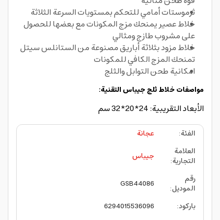
قوة طحن مثالية
ثرموستات أمامي للتحكم بمستويات السرعة الثلاثة
خلاط عصير يمنحك مزج المكونات مع بعضها للحصول
على مشروب طازج ومثالي
خلاط مزود بثلاثة أباريق مصنوعة من الستانلس سيتل
تمنحك المزج الكافي للمكونات
امكانية طحن التوابل والثلج
مواصفات
خلاط ثلج جيباس التقنية:
الأبعاد التقريبية: 24*20*32 سم
الفئة
:
عجانة
العلامة
جيباس
التجارية
:
رقم
GSB44086
الموديل
:
باركود
:
6294015536096