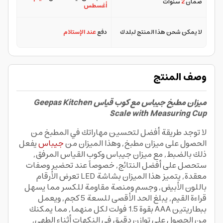
ضمان
2
سنوات
أغسطس
لا يمكن شحن هذا المنتج لبلدك
دفع
عند الإستلام
وصف المنتج
ميزان مطبخ جيباس مع كوب قياس Geepas Kitchen
Scale with Measuring Cup
لا توجد طريقة أفضل لتحسين مهاراتك في المطبخ من
الحصول على ميزان مطبخ, وهذا الميزان من
جيباس
يفعل
ذلك بالضبط, مع ميزان جيباس وكوب القياس المرفق,
ستحصل على أفضل النتائج, خصوصاً عند تحضير وصفات
معقدة, يتميز هذا الميزان بشاشة LED تعرض الأرقام
باللون الأبيض, وجسم ومنصة مقاومة للكسر مما يسهل
قراءة القيم, يبلغ الحد الأقصى للسعة 5 كجم, ويعمل
ببطاريتين AAA بقوة 1.5 فولت لكل منهما, مما يمكنك
من الحصول على توازن دقيق في النكهات أثناء الطهي,