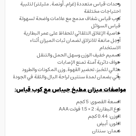
وحدات قياس متعددة (غرام, أونصة, مليلتر) لتلبية
احتياجات مختلفة
كوب قياس شفاف مدمج مع علامات واضحة لسهولة
قياس السوائل
خاصية الإغلاق التلقائي للحفاظ على عمر البطارية
أرجل مانعة للانزلاق لضمان ثبات الميزان أثناء
الاستخدام
تصميم خفيف الوزن وسهل الحمل والتنقل
حواف دائرية آمنة تمنع الإصابات
مثالي للخبز، تحضير القهوة, وزن المكونات والطرود
يأتي بضمان لمدة سنتين لراحة البال والثقة في الجودة
مواصفات ميزان مطبخ جيباس مع كوب قياس:
السعة القصوى: 5 كجم
نوع البطارية: 2 × 1.5 فولت AAA
الوزن: 0.44 كجم
اللون: أبيض
ضمان: سنتان