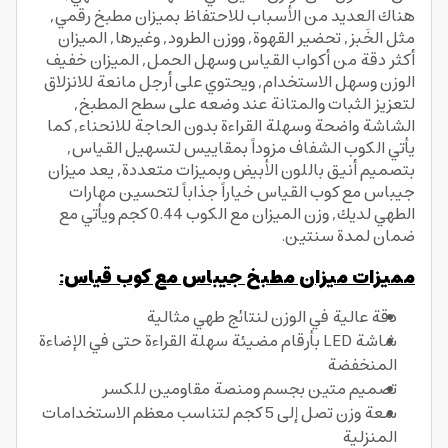
هناك العديد من الأسباب للاحتفاظ بميزان مطبخ رقمي,
مثل الخَبز, تحضير القهوة, ووزن الطرود, وغيرها, الميزان
أكثر دقة من أكواب القياس وسهل الحمل, الميزان خفيف
الوزن وسهل الاستخدام, ويحتوي على أرجل مانعة للانزلاق
لتعزيز الثبات والمتانة عند وضعه على سطح المطبخ,
الشاشة واضحة وسهلة القراءة بدون الحاجة للانحناء, كما
يأتي الكوب الشفاف مزوداً بمقاييس لتسهيل القياس,
بتصميم أنيق باللون الأبيض وبميزات متعددة, يعد ميزان
جيباس مع كوب القياس خياراً جذاباً لتحسين مهارات
الطهي لديك, وزن الميزان مع الكوب 0.44 كجم ويأتي مع
ضمان لمدة سنتين.
مميزات ميزان مطبخ جيباس مع كوب قياس:
دقة عالية في الوزن لنتائج طهي مثالية
شاشة LED بأرقام مضيئة سهلة القراءة حتى في الإضاءة
المنخفضة
تصميم متين بجسم ومنصة مقاومين للكسر
سعة وزن تصل إلى 5 كجم لتناسب معظم الاستخدامات
المنزلية