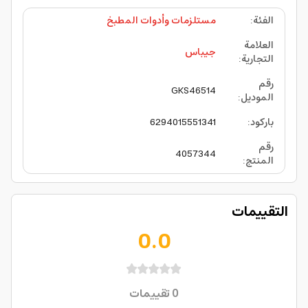
الفئة
:
مستلزمات وأدوات المطبخ
العلامة
جيباس
التجارية
:
رقم
GKS46514
الموديل
:
باركود
:
6294015551341
رقم
4057344
المنتج
:
التقييمات
0.0
0
تقييمات