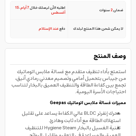
اطلبه الآن ليصلك خلال
7 أيام
،
15
ضمان
2
سنوات
أغسطس
لا يمكن شحن هذا المنتج لبلدك
دفع
عند الإستلام
وصف المنتج
استمتع بأداء تنظيف متقدم مع غسالة ملابس اتوماتيك
من جيباس بتحميل أمامي وتصميم معدني رمادي أنيق،
تجمع بين كفاءة الطاقة والتنظيف العميق بالبخار لتناسب
احتياجات الأسرة اليومية.
مميزات غسالة ملابس اتوماتيك Geepas
محرك إنفرتر BLDC عالي الكفاءة يساعد على تقليل
استهلاك الطاقة مع أداء ثابت وهادئ.
تقنية الغسيل بالبخار Hygiene Steam للتنظيف
العميق والمساعدة في التعقيم وتقليل الروائح.