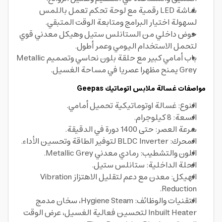
شاشة LED رقمية مع لوحة تحكم تعمل باللمس
لسهولة اختيار البرامج ومتابعة الوقت المتبقي.
حوض داخلي من الستانلس ستيل وهيكل معدني قوي
لتحمل الاستخدام اليومي وعمر أطول.
باب أمامي كبير مع حلقة بلون نحاسي وتصميم Metallic
Grey يمنح مظهرا عصريا في مساحة الغسيل.
مواصفات غسالة ملابس اتوماتيك Geepas
النوع: غسالة اوتوماتيكية تحميل أمامي.
السعة: 8 كيلوجرام.
سرعة العصر: حتى 1400 دورة في الدقيقة.
المحرك: BLDC Inverter لتوفير الطاقة وتحسين الأداء.
اللون والتشطيب: رمادي معدني Metallic Grey.
الحلة الداخلية: ستانلس ستيل.
الهيكل: معدن مع دعم لتقليل الاهتزاز Vibration
Reduction.
التقنيات والوظائف: Hygiene Steam، سخان مدمج
Inbuilt Heater لتحسين فعالية الغسيل، عرض الوقت