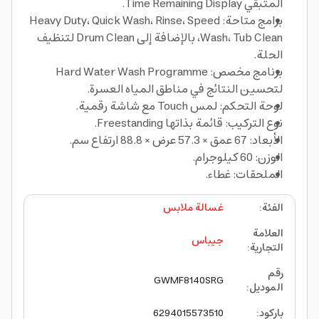
المتبقي Time Remaining Display.
برامج متاحة: Heavy Duty، Quick Wash، Rinse، Speed
Wash، Tub Clean، بالإضافة إلى Drum Clean لتنظيف
الحلة.
برنامج مخصص: Hard Water Wash Programme
لتحسين النتائج في مناطق المياه العسرة.
لوحة التحكم: لمس Touch مع شاشة رقمية.
نوع التركيب: قائمة بذاتها Freestanding.
الأبعاد: 67 عمق × 57.3 عرض × 88.8 ارتفاع سم.
الوزن: 60 كيلوجرام.
الملحقات: غطاء.
الفئة
:
غسالة ملابس
العلامة
جيباس
التجارية
:
رقم
GWMF8140SRG
الموديل
:
باركود
:
6294015573510