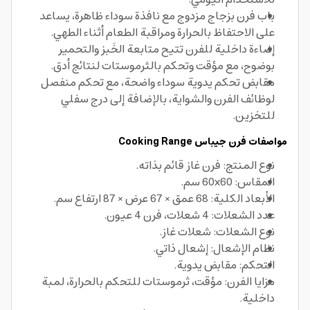
باب فرن بزجاج مزدوج مع نافذة سوداء ظاهرة، يساعد
على الاحتفاظ بالحرارة ومراقبة الطعام أثناء الطهي.
إضاءة داخلية للفرن تتيح متابعة الخَبز والتحمير
بوضوح، مع مؤقت وتحكم بالثرموستات لنتائج أدق.
مقابض تحكم يدوية سوداء واضحة، مع تحكم منفصل
لوظائف الفرن والشواية، بالإضافة إلى درج سفلي
للتخزين.
مواصفات فرن جيباس Cooking Range
نوع المنتج: فرن غاز قائم بذاته.
المقاس: 60x60 سم.
الأبعاد الكلية: 68 عمق × 67 عرض × 87 ارتفاع سم.
عدد الشعلات: 4 شعلات، فرن 4 عيون.
نوع الشعلات: شعلات غاز.
نظام الإشعال: إشعال ذاتي.
التحكم: مقابض يدوية.
مزايا الفرن: مؤقت، ثرموستات للتحكم بالحرارة، لمبة
داخلية.