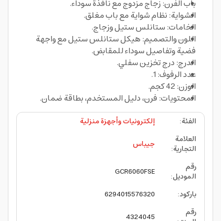
باب الفرن: زجاج مزدوج مع نافذة سوداء.
الشواية: نظام شواية مع باب مغلق.
الخامات: ستانلس ستيل وزجاج.
اللون والتصميم: هيكل ستانلس ستيل مع واجهة
فضية وتفاصيل سوداء للمقابض.
الدرج: درج تخزين سفلي.
عدد الرفوف: 1.
الوزن: 42 كجم.
المحتويات: فرن، دليل المستخدم، بطاقة ضمان.
الفئة
:
إلكترونيات وأجهزة منزلية
العلامة
جيباس
التجارية
:
رقم
GCR6060FSE
الموديل
:
باركود
:
6294015576320
رقم
4324045