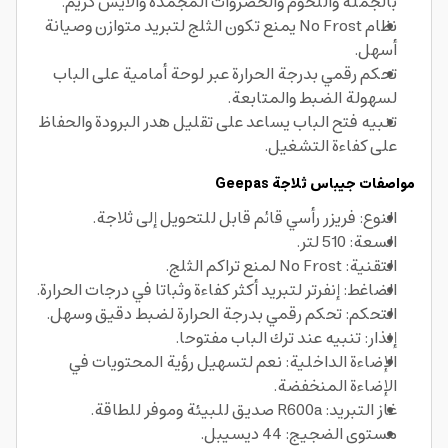
بالجملة واللحوم والخضروات المجمدة والآيس كريم.
نظام No Frost يمنع تكون الثلج لتبريد متوازن وصيانة
أسهل.
تحكم رقمي بدرجة الحرارة عبر لوحة أمامية على الباب
لسهولة الضبط والمتابعة.
تنبيه فتح الباب يساعد على تقليل هدر البرودة والحفاظ
على كفاءة التشغيل.
مواصفات جيباس ثلاجة Geepas
النوع: فريزر رأسي قائم قابل للتحويل إلى ثلاجة.
السعة: 510 لتر.
التقنية: No Frost لمنع تراكم الثلج.
الضاغط: إنفرتر لتبريد أكثر كفاءة وثباتا في درجات الحرارة.
التحكم: تحكم رقمي بدرجة الحرارة لضبط دقيق وسهل.
إنذار: تنبيه عند ترك الباب مفتوحا.
الإضاءة الداخلية: نعم لتسهيل رؤية المحتويات في
الإضاءة المنخفضة.
غاز التبريد: R600a صديق للبيئة وموفر للطاقة.
مستوى الضجيج: 44 ديسيبل.