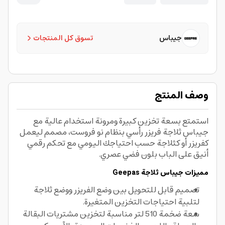
جيباس
تسوق كل المنتجات
وصف المنتج
استمتع بسعة تخزين كبيرة ومرونة استخدام عالية مع
جيباس ثلاجة فريزر رأسي بنظام نو فروست، مصمم ليعمل
كفريزر أو كثلاجة حسب احتياجك اليومي مع تحكم رقمي
أنيق على الباب بلون فضي عصري.
مميزات جيباس ثلاجة Geepas
تصميم قابل للتحويل بين وضع الفريزر ووضع ثلاجة
لتلبية احتياجات التخزين المتغيرة.
سعة ضخمة 510 لتر مناسبة لتخزين مشتريات البقالة