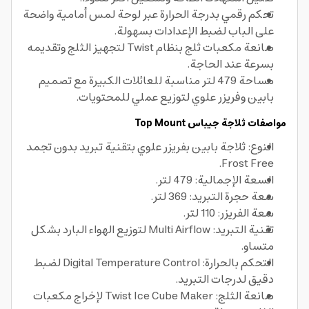
تحكم رقمي بدرجة الحرارة عبر لوحة لمس أمامية واضحة
على الباب لضبط الإعدادات بسهولة.
صانعة مكعبات ثلج بنظام Twist لتجهيز الثلج وتقديمه
بسرعة عند الحاجة.
مساحة 479 لتر مناسبة للعائلات الكبيرة مع تصميم
بابين وفريزر علوي لتوزيع عملي للمحتويات.
مواصفات ثلاجة جيباس Top Mount
النوع: ثلاجة بابين بفريزر علوي بتقنية تبريد بدون تجمد
Frost Free.
السعة الإجمالية: 479 لتر.
سعة حجرة التبريد: 369 لتر.
سعة الفريزر: 110 لتر.
تقنية التبريد: Multi Airflow لتوزيع الهواء البارد بشكل
متساو.
التحكم بالحرارة: Digital Temperature Control لضبط
دقيق لدرجات التبريد.
صانعة الثلج: Twist Ice Cube Maker لإخراج مكعبات