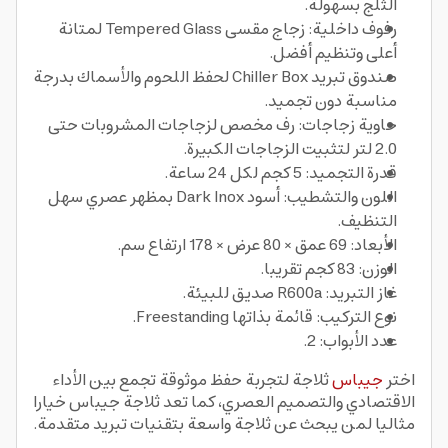
الثلج بسهولة.
رفوف داخلية: زجاج مقسى Tempered Glass لمتانة
أعلى وتنظيم أفضل.
صندوق تبريد Chiller Box لحفظ اللحوم والأسماك بدرجة
مناسبة دون تجميد.
حاوية زجاجات: رف مخصص لزجاجات المشروبات حتى
2.0 لتر لتثبيت الزجاجات الكبيرة.
قدرة التجميد: 5 كجم لكل 24 ساعة.
اللون والتشطيب: أسود Dark Inox بمظهر عصري سهل
التنظيف.
الأبعاد: 69 عمق × 80 عرض × 178 ارتفاع سم.
الوزن: 83 كجم تقريبا.
غاز التبريد: R600a صديق للبيئة.
نوع التركيب: قائمة بذاتها Freestanding.
عدد الأبواب: 2.
اختر
جيباس
ثلاجة لتجربة حفظ موثوقة تجمع بين الأداء
الاقتصادي والتصميم العصري، كما تعد ثلاجة جيباس خيارا
مثاليا لمن يبحث عن ثلاجة واسعة بتقنيات تبريد متقدمة.