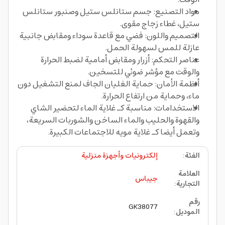
مواد التصنيع: جسم ستانلس ستيل وصنبور ستانلس
ستيل، غطاء زجاج مقوى.
التصميم واللون: فضي مع قاعدة سوداء ومقابض جانبية
عازلة للمس لسهولة الحمل.
عناصر التحكم: أزرار ومقابض أمامية لضبط الحرارة
والوقت مع مؤشر ضوئي للتسخين.
أنظمة الأمان: حماية الغليان الجاف لمنع التشغيل دون
ماء، وحماية من ارتفاع الحرارة.
الاستخدامات: مناسبة كـ غلاية الماء لتحضير الشاي
والقهوة والحليب والماء الساخن والشوربات السريعة،
وتعمل أيضا كـ غلاية مويه للاجتماعات الكبيرة.
الفئة
:
إلكترونيات وأجهزة منزلية
العلامة
جيباس
التجارية
:
رقم
GK38077
الموديل
: