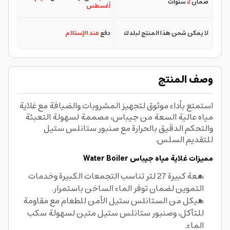
ضمان
2
سنوات
أغسطس
لا يمكن شحن هذا المنتج لبلدك
دفع
عند الإستلام
وصف المنتج
استمتع بأداء موثوق لتجهيز المشروبات والضيافة مع غلاية
مياه عالية السعة من جيباس، مصممة لسهولة التعبئة
والتحكم الدقيق بالحرارة مع صنبور ستانلس ستيل
للتقديم السلس.
مميزات غلاية مياه جيباس Water Boiler
سعة كبيرة 27 لتر تناسب التجمعات الكبيرة وخدمات
التموين لضمان توفر الماء الساخن باستمرار.
هيكل من الستانلس ستيل الآمن للطعام مع مقاومة
للتآكل، وصنبور ستانلس ستيل متين لسهولة سكب
الماء.