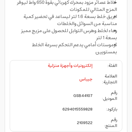
خلاط عصائر
مزود بمحرك كهربائي بقوة 650 واط ليوفر
المزج المثالي للمكونات
ابريق خلط بسعة 1.6 لتر ليساعد في تحضير كمية
مناسبة من السوائل والخلطات
وعاء لخلط وهرس التوابل للحصول على مزيج مميز
بسعة 1 لتر
ثرموستات أمامي يدعم التحكم بسرعة الخلط
بمستويين
الفئة
:
إلكترونيات وأجهزة منزلية
العلامة
جيباس
التجارية
:
رقم
GSB44107
الموديل
:
باركود
:
6294015559828
رقم
2109522
المنتج
: