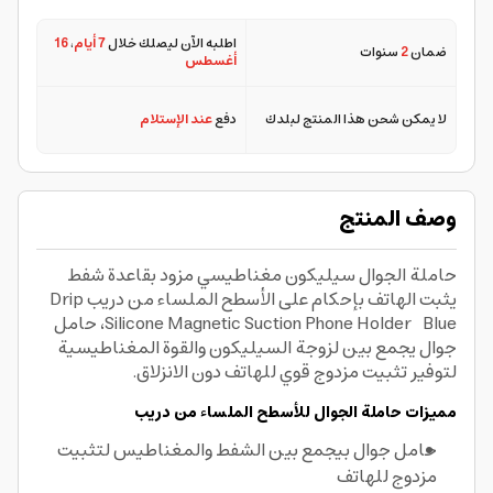
اطلبه الآن ليصلك خلال
7 أيام
،
16
ضمان
2
سنوات
أغسطس
لا يمكن شحن هذا المنتج لبلدك
دفع
عند الإستلام
وصف المنتج
حاملة الجوال سيليكون مغناطيسي مزود بقاعدة شفط
يثبت الهاتف بإحكام على الأسطح الملساء من دريب Drip
Silicone Magnetic Suction Phone Holder Blue، حامل
جوال يجمع بين لزوجة السيليكون والقوة المغناطيسية
لتوفير تثبيت مزدوج قوي للهاتف دون الانزلاق.
مميزات حاملة الجوال للأسطح الملساء من دريب
حامل جوال بيجمع بين الشفط والمغناطيس لتثبيت
مزدوج للهاتف