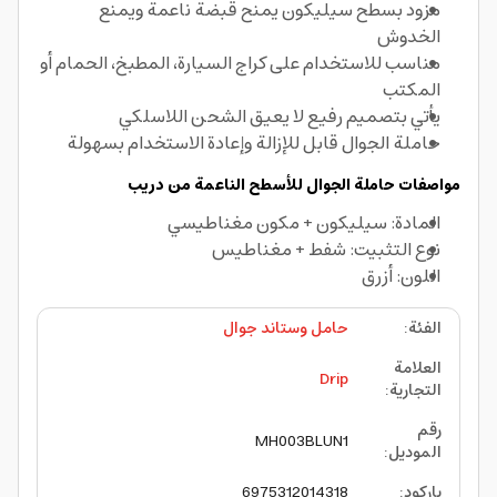
مزود بسطح سيليكون يمنح قبضة ناعمة ويمنع
الخدوش
مناسب للاستخدام على كراج السيارة، المطبخ، الحمام أو
المكتب
يأتي بتصميم رفيع لا يعيق الشحن اللاسلكي
حاملة الجوال قابل للإزالة وإعادة الاستخدام بسهولة
مواصفات حاملة الجوال للأسطح الناعمة من دريب
المادة: سيليكون + مكون مغناطيسي
نوع التثبيت: شفط + مغناطيس
اللون: أزرق
الفئة
:
حامل وستاند جوال
العلامة
Drip
التجارية
:
رقم
MH003BLUN1
الموديل
:
باركود
:
6975312014318