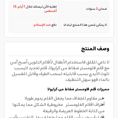
اطلبه الآن ليصلك خلال
7 أيام
،
15
ضمان
2
سنوات
أغسطس
لا يمكن شحن هذا المنتج لبلدك
دفع
عند الإستلام
وصف المنتج
لا داعي للقلق فاستخدام الأطفال لأقلام التلوين أصبح آمن
مع قلم فلومستر ضغاط من كرايولا، قلم تحديد لايسبب
تلوث الأيدي بسبب قابليته لسحب الطرف وقابل للغسيل
بالماء فهو سهل التنظيف.
مميزات قلم فلومستر ضغاط من كرايولا
حبر مقاوم للجفاف مما يجعل القلم يدوم طويلا
أطراف اقلام الفلومستر مخروطية الشكل مما يمكنها
من كتابة الخطوط العريضة والرفيعة
قابلية سحب رأس القلم مما يجعله سهل التخزين وآمن