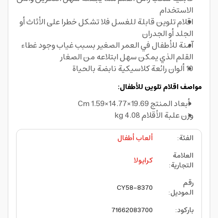
الاستخدام
اقلام تلوين قابلة للغسل فلا تشكل خطرا على الأثاث أو
الجلد أو الجدران
آمنة للأطفال في العمر الصغير بسبب غياب وجود غطاء
القلم الذي يمكن سهل ابتلاعه من الصغار
10 ألوان رائعة كلاسيكية نابضة بالحياة
مواصف اقلام تلوين للأطفال:
أبعاد المنتج Cm 1.59×14.77×19.69
وزن علبة الأقلام 4.08 kg
الفئة
:
ألعاب أطفال
العلامة
كرايولا
التجارية
:
رقم
CY58-8370
الموديل
:
باركود
:
71662083700