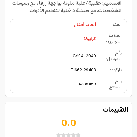
التصميم: حقيبة/علبة ملونة بواجهة زرقاء مع رسومات
الشخصيات، مع صينية داخلية لتنظيم الأدوات.
الفئة
:
ألعاب أطفال
العلامة
كرايولا
التجارية
:
رقم
CY04-2940
الموديل
:
باركود
:
71662129408
رقم
4335459
المنتج
:
التقييمات
0.0