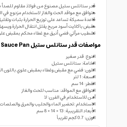
قدر ستانلس ستيل مصنوع من فولاذ مقاوم للصدأ بد
متوافق مع مواقد الحث والغاز لاستخدام مزدوج في ا
قاعدة سميكة تساعد على توزيع الحرارة بثبات وتقلي
مقبض باكلايت أسود مريح يقلل انتقال الحرارة ويسهل
تشطيب مرآتي فضي أنيق مع غطاء محكم بمقبض علوي
مواصفات قدر ستانلس ستيل British Chef Sauce Pan:
النوع: قدر صغير
الخامة: ستانلس ستيل
اللون: فضي مع مقبض وغطاء بمقبض علوي باللون ال
السعة: 1 لتر
القطر: 14 سم
التوافق مع المواقد: مناسب للحث والغاز
آمن للاستخدام في الفرن: لا
الاستخدام :تحضير الماء والحليب والمرق والصلصات 
الأبعاد التقريبية: 13 × 14 × 8 سم
الوزن: 0.7 كجم تقريباً