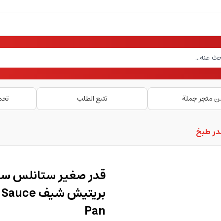
ن متجر جملة
تتبع الطلب
تحم
در طبخ
بريتيش شي
Pan