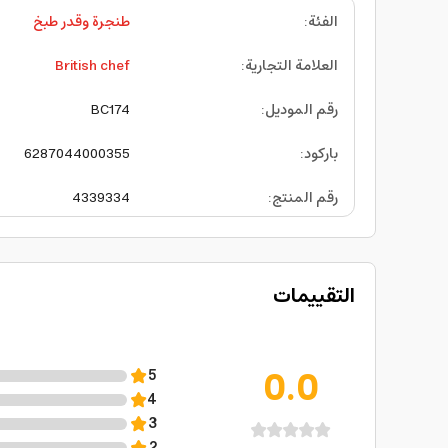
الفئة
:
طنجرة وقدر طبخ
العلامة التجارية
:
British chef
رقم الموديل
:
BC174
باركود
:
6287044000355
رقم المنتج
:
4339334
التقييمات
0.0
5
4
3