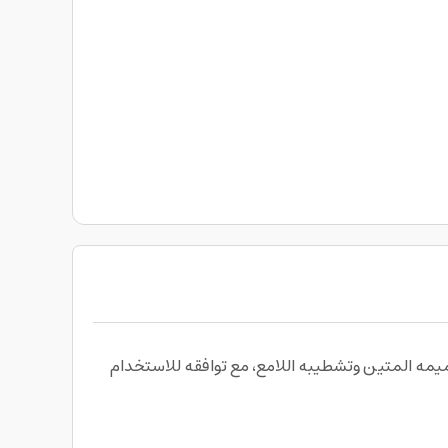
نحك حلاً عملياً للطهي اليومي بفضل تصميمه المتين وتشطيبه اللامع، مع توافقه للاستخدام