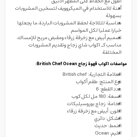
أطول مع الحفاظ على المظهر الأنيق
آمنة للاستخدام في الميكروويف لتسخين المشروبات
بسهولة
مناسبة للثلاجة لحفظ المشروبات الباردة، ما يجعلها
خيارا عمليا لكل المواسم
تصميم أبيض مع زخرفة زرقاء ومقبض مريح للإمساك،
مناسب كـ اكواب شاي زجاج وتقديم المشروبات
المختلفة
مواصفات اكواب قهوة زجاج British Chef Ocean:
العلامة التجارية: British chef
نوع المنتج: طقم أكواب
عدد القطع: 6
السعة: 180 مل لكل كوب
الخامة: زجاج بوروسيليكات
اللون: أبيض مع زخرفة زرقاء
الشكل: دائري
النمط: حديث
الثيم: Ocean