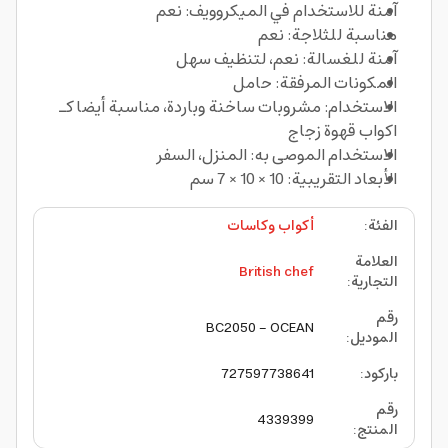
آمنة للاستخدام في الميكروويف: نعم
مناسبة للثلاجة: نعم
آمنة للغسالة: نعم، لتنظيف سهل
المكونات المرفقة: حامل
الاستخدام: مشروبات ساخنة وباردة، مناسبة أيضا كـ
اكواب قهوة زجاج
الاستخدام الموصى به: المنزل، السفر
الأبعاد التقريبية: 10 × 10 × 7 سم
الفئة
:
أكواب وكاسات
العلامة
British chef
التجارية
:
رقم
BC2050 - OCEAN
الموديل
:
باركود
:
727597738641
رقم
4339399
المنتج
: