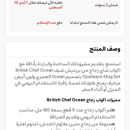
اطلبه الآن ليصلك خلال
7 أيام
،
15
ضمان
2
سنوات
أغسطس
لا يمكن شحن هذا المنتج لبلدك
دفع
عند الإستلام
وصف المنتج
استمتع بتقديم مشروباتك الساخنة والباردة بأناقة مع
اكواب شاي زجاج من بريتيش شيف British Chef Ocean
Opalware Mug Set بتصميم Ocean العصري ولون أبيض
مزخرف يمنح طاولتك لمسة راقية للاستخدام اليومي في
المنزل أو أثناء السفر.
مميزات اكواب زجاج British Chef Ocean:
طقم اكواب زجاج عدد 6 قطع بسعة 180 مل، مناسب
للاستخدام اليومي وتقديم الضيافة
مصنوعة من زجاج متين مقاوم للخدش، لتدوم لفترة