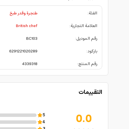
الفئة
:
طنجرة وقدر طبخ
العلامة التجارية
:
British chef
رقم الموديل
:
BC103
باركود
:
6291221020289
رقم المنتج
:
4339318
التقييمات
0.0
5
4