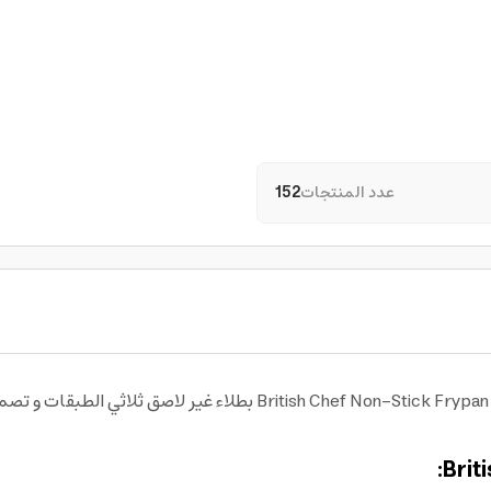
عدد المنتجات
152
استمتع بطهي يومي أسهل مع مقلاة من بريتيش شيف hef Non-Stick Frypan