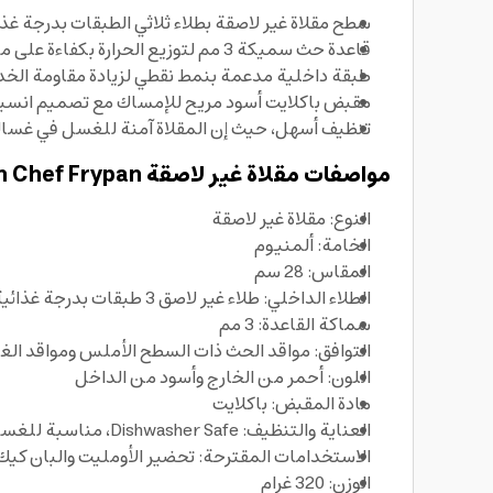
سطح مقلاة غير لاصقة بطلاء ثلاثي الطبقات بدرجة غذ
قاعدة حث سميكة 3 مم لتوزيع الحرارة بكفاءة على مواقد الحث ذات السطح الأملس، وكذلك على مواقد الغاز
طبقة داخلية مدعمة بنمط نقطي لزيادة مقاومة الخ
مقبض باكلايت أسود مريح للإمساك مع تصميم انسياب
تنظيف أسهل، حيث إن المقلاة آمنة للغسل في غسا
مواصفات مقلاة غير لاصقة British Chef Frypan:
النوع: مقلاة غير لاصقة
الخامة: ألمنيوم
المقاس: 28 سم
الطلاء الداخلي: طلاء غير لاصق 3 طبقات بدرجة غذائية
سماكة القاعدة: 3 مم
التوافق: مواقد الحث ذات السطح الأملس ومواقد الغا
اللون: أحمر من الخارج وأسود من الداخل
مادة المقبض: باكلايت
العناية والتنظيف: Dishwasher Safe، مناسبة للغسل في غسالة الصحون
الاستخدامات المقترحة: تحضير الأومليت والبان كيك
الوزن: 320 غرام