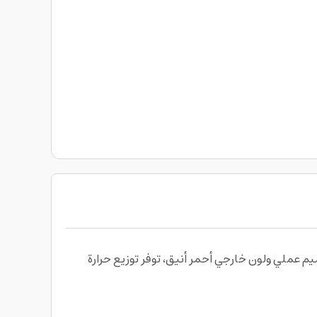
British C بطلاء غير لاصق ثلاثي الطبقات و تصميم عملي ولون خارجي أحمر أنيق، توفر توزيع حرارة