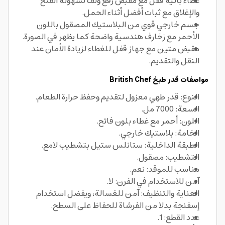
غطاء بآلية قفل مع مقبض رفع ولف لسهولة الفتح
والإغلاق مع ثبات أفضل أثناء الحمل.
جسم خارجي قوي من البلاستيك المصقول باللون
الأحمر مع زخارف هندسية واضحة كما يظهر في الصورة.
مقبض متين مع جهاز قفل للغطاء لزيادة الأمان عند
النقل والتقديم.
مواصفات قدر طبخ British Chef
النوع: قدر طهي معزول لتقديم وحفظ حرارة الطعام.
السعة: 7000 مل.
اللون: أحمر مع غطاء بلون فاتح.
الخامة: بلاستيك خارجي.
الطبقة الداخلية: ستانلس ستيل بتشطيب لامع.
التشطيب: مصقول.
مناسب للموقد: نعم.
آمن للاستخدام في الفرن: لا.
العناية والتنظيف: آمن للغسالة، ويفضل استخدام
إسفنجة بدلا من الفرشاة للحفاظ على السطح.
عدد القطع: 1.