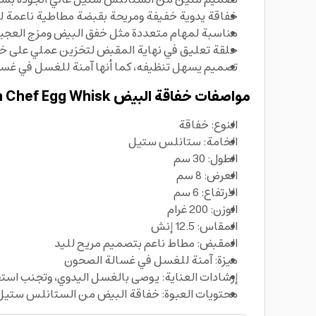
خفاقة يدوية خفيفة ومريحة بقبضة مطاطية ناعمة لتق
مناسبة لمهام متعددة مثل خفق البيض ومزج العجين
حلقة تعليق في نهاية المقبض لتخزين عملي على خط
تصميم يسهل تنظيفه، كما أنها آمنة للغسل في غسا
مواصفات خفاقة البيض British Chef Egg Whisk
النوع: خفاقة
الخامة: ستانلس ستيل
الطول: 30 سم
العرض: 8 سم
الارتفاع: 6 سم
الوزن: 200 غرام
المقاس: 12.5 إنش
المقبض: مطاط ناعم بتصميم مريح لليد
ميزة: آمنة للغسل في غسالة الصحون
إرشادات العناية: يوصى بالغسل اليدوي، وتجنب استخ
محتويات العبوة: خفاقة البيض من الستانلس ستيل 