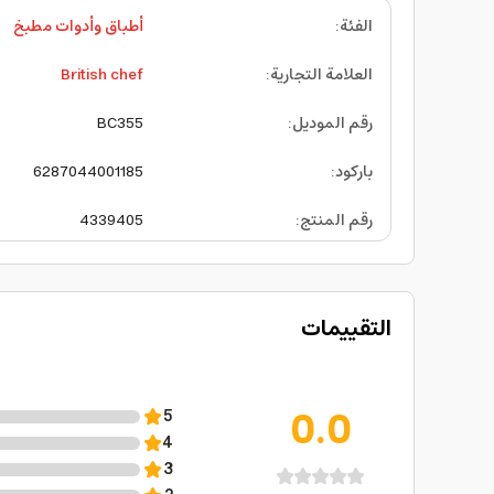
الفئة
:
أطباق وأدوات مطبخ
العلامة التجارية
:
British chef
رقم الموديل
:
BC355
باركود
:
6287044001185
رقم المنتج
:
4339405
التقييمات
0.0
5
4
3