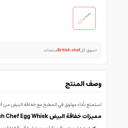
تسوق كل
British chef
منتجات
وصف المنتج
استمتع بأداء موثوق في المطبخ مع خفاقة البيض من British Chef المصنوعة من الستانلس ستيل لتمنحك خفقا سريعا ونتائج متجانسة في كل مرة.
مميزات خفاقة البيض British Chef Egg Whisk
تصميم متين من الستانلس ستيل عالي الجودة بسطح 