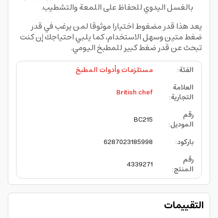
بالغسل اليدوي للحفاظ على اللمعة والتشطيب.
يعد هذا قدر مضغوط اختيارا موثوقا لمن يرغب في قدر
ضغط متين وسهل الاستخدام، كما يلبي احتياجك إن كنت
تبحث عن قدر ضغط كبير للمطبخ اليومي.
الفئة
:
مستلزمات وأدوات المطبخ
العلامة
British chef
التجارية
:
رقم
BC215
الموديل
:
باركود
:
6287023185998
رقم
4339271
المنتج
:
التقييمات