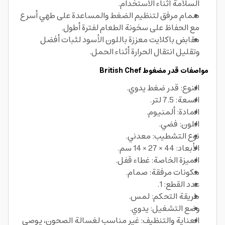
السلامة أثناء الاستخدام.
صمام مرفق لتنظيم الضغط والمساعدة على طهي أسرع
مع الحفاظ على سخونة الطعام لفترة أطول.
مقابض باكلايت معززة باللون الأسود لثبات أفضل
وتقليل انتقال الحرارة أثناء الحمل.
مواصفات قدر مضغوط British Chef
النوع: قدر ضغط يدوي.
السعة: 7.5 لتر.
المادة: ألمنيوم.
اللون: فضي.
نوع التشطيب: معدني.
الأبعاد: 44 × 27 × 14 سم.
الميزة الخاصة: غطاء قفل.
مكونات مرفقة: صمام.
عدد القطع: 1.
طريقة التحكم: لمس.
وضع التشغيل: يدوي.
العناية والتنظيف: غير مناسب لغسالة الصحون، يوصى