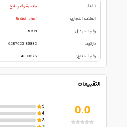
الفئة
:
طنجرة وقدر طبخ
العلامة التجارية
:
British chef
رقم الموديل
:
BC171
باركود
:
6287023185882
رقم المنتج
:
4339276
التقييمات
0.0
5
4
3