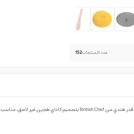
عدد المنتجات
152
استمتع بتجربة طهي عملية ومتعددة الاستخدامات مع قدر هندي من itish Chef