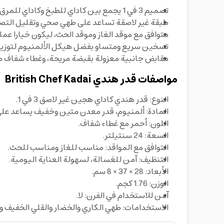
تصميم 3 في 1 يجمع بين كاداي للطبخ وكاداي للمرق مع ملحقات للتبخير لتحضير وصفات متنوعة بقدر واحد.
طبقة غير لاصقة تساعد على طهي صحي وتقليل التصا
متوافق مع موقد الغاز وموقد الحث، ليكون خيارا ع
تسخين سريع ومتساو بفضل هيكل الألمنيوم لتوزيع 
مقابض جانبية معزولة بقبضة مريحة، وغطاء شفاف 
مواصفات قدر هندي British Chef Kadai
النوع: قدر هندي كاداي هجين غير لاصق 3 في 1.
المادة: ألمنيوم، قدر معدن متين وخفيف يساعد على 
اللون: أحمر مع غطاء شفاف.
السعة: 24 سنتيلتر.
التوافق مع المواقد: مناسب للغاز ومناسب للحث.
التنظيف: آمن للغسالة، لسهولة العناية اليومية.
الأبعاد: 28 × 37 × 8 سم.
الوزن: 1.76 كجم.
آمن للاستخدام في الفرن: لا.
الاستخدامات: طهي الكاري والخضار والقلي الخفيف و