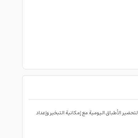
Br بتصميم كاداي هجين غير لاصق، مناسب لتحضير الأطباق اليومية مع إمكانية التبخير وإعداد