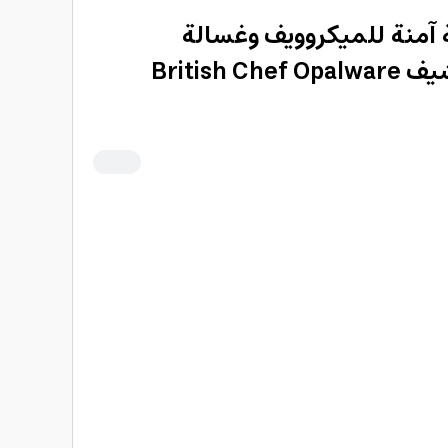
اء 27 قطعة آمنة للميكروويف وغسالة
الصحون من بريتش شيف British Chef Opalware