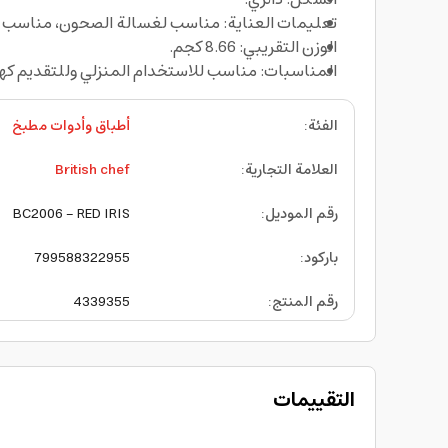
تعليمات العناية: مناسب لغسالة الصحون، مناسب ل
الوزن التقريبي: 8.66 كجم.
المناسبات: مناسب للاستخدام المنزلي وللتقديم كهدي
الفئة
:
أطباق وأدوات مطبخ
العلامة التجارية
:
British chef
رقم الموديل
:
BC2006 - RED IRIS
باركود
:
799588322955
رقم المنتج
:
4339355
التقييمات