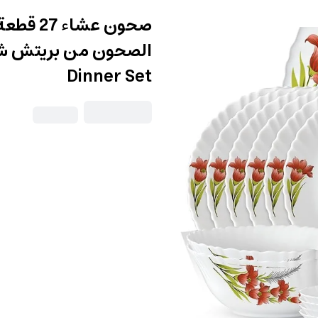
صحون عش
Dinner Set