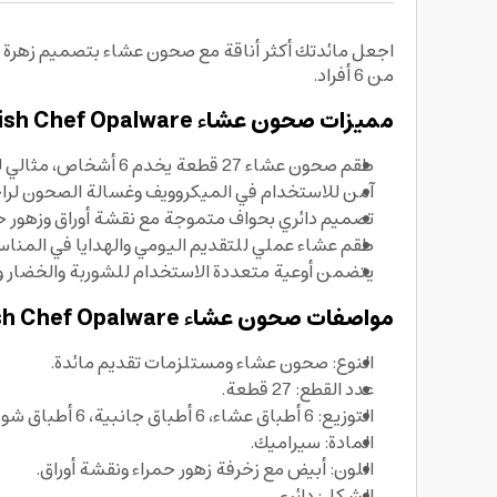
اجعل مائدتك أكثر أناقة مع صحون عشاء بتصميم زهرة ا
من 6 أفراد.
مميزات صحون عشاء British Chef Opalware
طقم صحون عشاء 27 قطعة يخدم 6 أشخاص، مثالي للبيت والضيافة.
آمن للاستخدام في الميكروويف وغسالة الصحون لراح
تصميم دائري بحواف متموجة مع نقشة أوراق وزهور حمر
طقم عشاء عملي للتقديم اليومي والهدايا في المناسبا
يتضمن أوعية متعددة الاستخدام للشوربة والخضار وال
مواصفات صحون عشاء British Chef Opalware
النوع: صحون عشاء ومستلزمات تقديم مائدة.
عدد القطع: 27 قطعة.
التوزيع: 6 أطباق عشاء، 6 أطباق جانبية، 6 أطباق شوربة، 6 أوعية خضار، 2 وعاء تقديم، 1 طبق أرز.
المادة: سيراميك.
اللون: أبيض مع زخرفة زهور حمراء ونقشة أوراق.
الشكل: دائري.