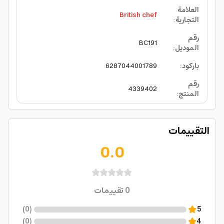
العلامة
British chef
التجارية
:
رقم
BC191
الموديل
:
باركود
:
6287044001789
رقم
4339402
المنتج
:
التقييمات
0.0
0
تقييمات
)
0
(
5
)
0
(
4