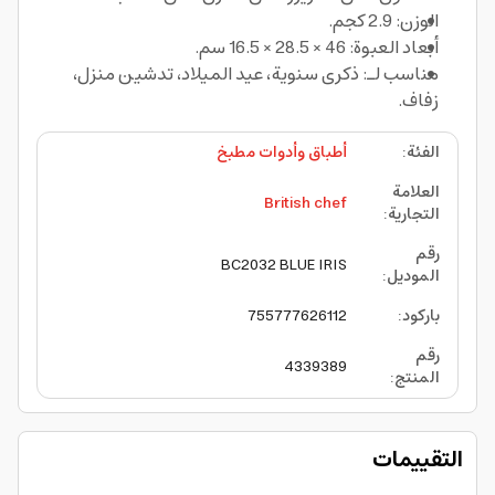
الوزن: 2.9 كجم.
أبعاد العبوة: 46 × 28.5 × 16.5 سم.
مناسب لـ: ذكرى سنوية، عيد الميلاد، تدشين منزل،
زفاف.
الفئة
:
أطباق وأدوات مطبخ
العلامة
British chef
التجارية
:
رقم
BC2032 BLUE IRIS
الموديل
:
باركود
:
755777626112
رقم
4339389
المنتج
:
التقييمات