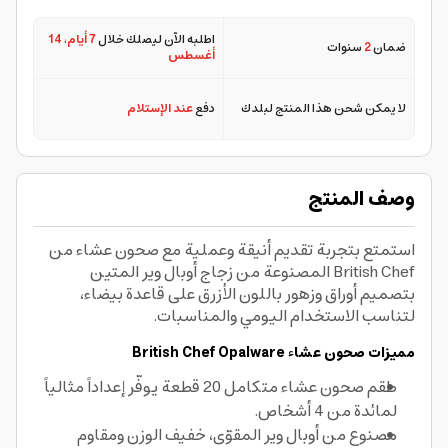
اطلبه الآن ليصلك خلال
7 أيام
،
14
ضمان
2
سنوات
أغسطس
لا يمكن شحن هذا المنتج لبلدك
دفع
عند الإستلام
وصف المنتج
استمتع بتجربة تقديم أنيقة وعملية مع صحون عشاء من
British Chef المصنوعة من زجاج أوبال وير المتين
بتصميم أوراق وزهور باللون الأزرق على قاعدة بيضاء،
لتناسب الاستخدام اليومي والمناسبات.
مميزات صحون عشاء British Chef Opalware
طقم صحون عشاء متكامل 20 قطعة يوفّر إعداداً مثالياً
لمائدة من 4 أشخاص.
مصنوع من أوبال وير المقوّى، خفيف الوزن ومقاوم