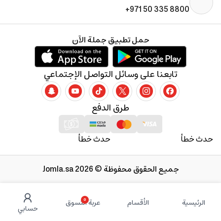
+971 50 335 8800
حمل تطبيق جملة الآن
تابعنا على وسائل التواصل الإجتماعي
طرق الدفع
حدث خطأ
حدث خطأ
جميع الحقوق محفوظة © 2026 Jomla.sa
0
الرئيسية
الأقسام
عربة التسوق
حسابي