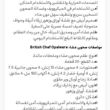
للصدمات الحرارية وللتقشير والاستخدام المتكرر.
آمن للاستخدام في الميكروويف وغسالة الصحون
لتسخين سريع وتنظيف سهل دون عناء.
تصميم أبيض مع نقشة أوراق وزهور زرقاء أنيقة وحواف
متموجة تضيف لمسة عصرية على السفرة.
طقم عشاء آمن وصديق للبيئة، خالٍ من رماد العظام،
ومقاوم لالتقاط البقع للاستخدام اليومي.
مواصفات صحون عشاء British Chef Opalware
النوع: طقم صحون عشاء وملحقات مائدة.
عدد القطع: 20 قطعة.
المحتويات: 4 صحون عشاء 10 إنش، 4 صحون جانبية 7.5
إنش، 4 أوعية خضار 4.2 إنش، 4 أكواب 180 مل، 4 ملاعق.
المادة: زجاج أوبال وير مقوّى.
اللون: أبيض مع زخارف زرقاء.
النقشة: أوراق وزهور.
الشكل: دائري.
العناية والاستخدام: آمن للميكروويف، آمن لغسالة
الصحون، آمن للفريزر، آمن للفرن، آمن للثلاجة.