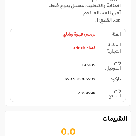
العناية والتنظيف: غسيل يدوي فقط.
آمن للغسالة: نعم.
عدد القطع: 1.
الفئة
:
ترمس قهوة وشاي
العلامة
British chef
التجارية
:
رقم
BC405
الموديل
:
باركود
:
6287023185233
رقم
4339298
المنتج
:
التقييمات
0.0