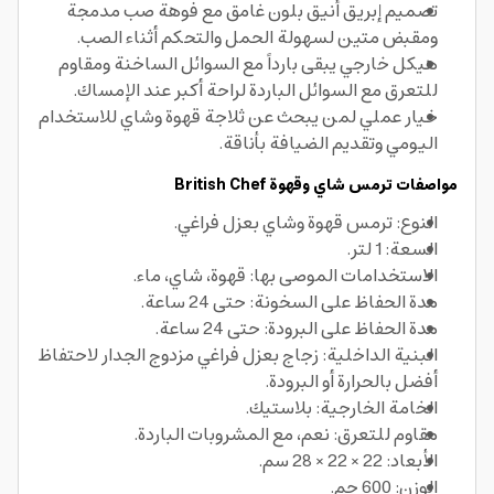
تصميم إبريق أنيق بلون غامق مع فوهة صب مدمجة
ومقبض متين لسهولة الحمل والتحكم أثناء الصب.
هيكل خارجي يبقى بارداً مع السوائل الساخنة ومقاوم
للتعرق مع السوائل الباردة لراحة أكبر عند الإمساك.
خيار عملي لمن يبحث عن ثلاجة قهوة وشاي للاستخدام
اليومي وتقديم الضيافة بأناقة.
مواصفات ترمس شاي وقهوة British Chef
النوع: ترمس قهوة وشاي بعزل فراغي.
السعة: 1 لتر.
الاستخدامات الموصى بها: قهوة، شاي، ماء.
مدة الحفاظ على السخونة: حتى 24 ساعة.
مدة الحفاظ على البرودة: حتى 24 ساعة.
البنية الداخلية: زجاج بعزل فراغي مزدوج الجدار لاحتفاظ
أفضل بالحرارة أو البرودة.
الخامة الخارجية: بلاستيك.
مقاوم للتعرق: نعم، مع المشروبات الباردة.
الأبعاد: 22 × 22 × 28 سم.
الوزن: 600 جم.