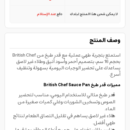
لا يمكن شحن هذا المنتج لبلدك
دفع
عند الإستلام
وصف المنتج
استمتع بتجربة طهي عملية مع قدر طبخ من British Chef
بحجم 16 سم، بتصميم أحمر وأسود أنيق وطلاء غير لاصق
يساعدك على تحضير الوجبات اليومية بسهولة وتنظيف
أسرع.
مميزات قدر طبخ British Chef Sauce Pan
قدر طبخ مثالي للاستخدام اليومي، مناسب لتحضير
الصوص وتسخين الشوربات وغلي كميات صغيرة من
الماء.
طلاء غير لاصق يساهم في تقليل التصاق الطعام لنتائج
طهي أفضل.
مناسب للاستخدام على جميع أنواع المواقد بما فيها