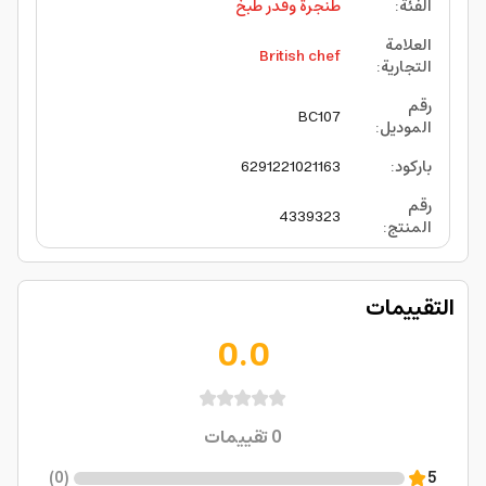
الفئة
:
طنجرة وقدر طبخ
العلامة
British chef
التجارية
:
رقم
BC107
الموديل
:
باركود
:
6291221021163
رقم
4339323
المنتج
:
التقييمات
0.0
0
تقييمات
)
0
(
5