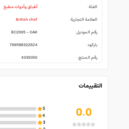
الفئة
:
أطباق وأدوات مطبخ
العلامة التجارية
:
British chef
رقم الموديل
:
BC2005 - OAK
باركود
:
799588322924
رقم المنتج
:
4339350
التقييمات
0.0
5
4
3