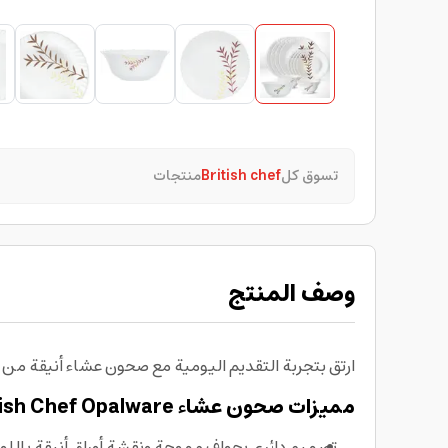
تسوق كل
British chef
منتجات
وصف المنتج
ارتق بتجربة التقديم اليومية مع صحون عشاء أنيقة من 
مميزات صحون عشاء British Chef Opalware
تصميم دائري بحواف مموجة ونقشة أوراق أنيقة باللو