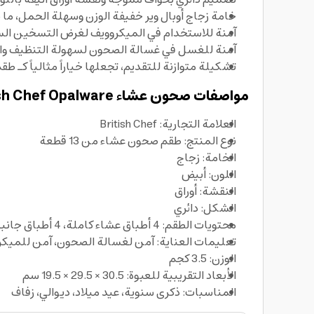
خامة زجاج أوبال وير خفيفة الوزن وسهلة الحمل، ما
آمنة للاستخدام في الميكروويف لغرض التسخين السر
آمنة للغسل في غسالة الصحون لسهولة التنظيف والح
تشكيلة متوازنة للتقديم، تجعلها خياراً مثالياً كـ 
مواصفات صحون عشاء British Chef Opalware
العلامة التجارية: British Chef
نوع المنتج: طقم صحون عشاء من 13 قطعة
الخامة: زجاج
اللون: أبيض
النقشة: أوراق
الشكل: دائري
محتويات الطقم: 4 أطباق عشاء كاملة، 4 أطباق جانبية، 1 وعاء تقديم، 4 أوعية خضار
تعليمات العناية: آمن لغسالة الصحون، آمن للميكرو
الوزن: 3.5 كجم
الأبعاد التقريبية للعبوة: 30.5 × 29.5 × 19.5 سم
المناسبات: ذكرى سنوية، عيد ميلاد، ديوالي، زفاف