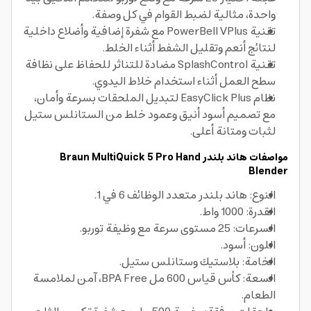
واحدة، مثالية لضبط القوام في كل وصفة.
تقنية PowerBell VPlus مع شفرة إضافية وأضلاع داخلية
لنتائج أنعم وتقليل الشفط أثناء الخلط.
تقنية SplashControl مضادة للتناثر للحفاظ على نظافة
سطح العمل أثناء استخدام خلاط اليدوي.
نظام EasyClick Plus لتبديل الملحقات بسرعة وأمان،
مع تصميم أسود أنيق وعمود خلط من الستانلس ستيل
لثبات ومتانة أعلى.
مواصفات هاند بلندر Braun MultiQuick 5 Pro Hand
Blender
النوع: هاند بلندر متعدد الوظائف 6 في 1.
القدرة: 1000 واط.
السرعات: 25 مستوى سرعة مع وظيفة توربو.
اللون: أسود.
الخامة: بلاستيك وستانلس ستيل.
السعة: كأس قياس 600 مل BPA Free، آمن لملامسة
الطعام.