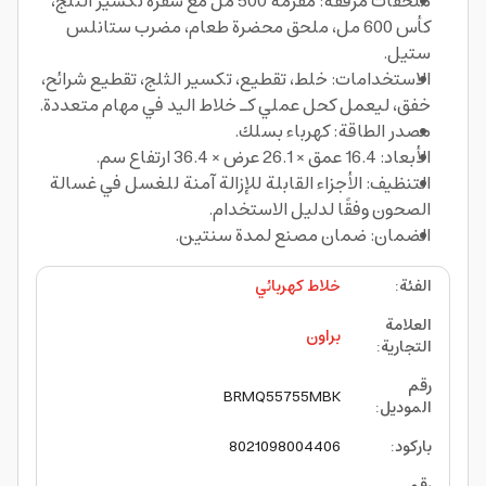
ملحقات مرفقة: مفرمة 500 مل مع شفرة تكسير الثلج،
كأس 600 مل، ملحق محضرة طعام، مضرب ستانلس
ستيل.
الاستخدامات: خلط، تقطيع، تكسير الثلج، تقطيع شرائح،
خفق، ليعمل كحل عملي كـ خلاط اليد في مهام متعددة.
مصدر الطاقة: كهرباء بسلك.
الأبعاد: 16.4 عمق × 26.1 عرض × 36.4 ارتفاع سم.
التنظيف: الأجزاء القابلة للإزالة آمنة للغسل في غسالة
الصحون وفقًا لدليل الاستخدام.
الضمان: ضمان مصنع لمدة سنتين.
الفئة
:
خلاط كهربائي
العلامة
براون
التجارية
:
رقم
BRMQ55755MBK
الموديل
:
باركود
:
8021098004406