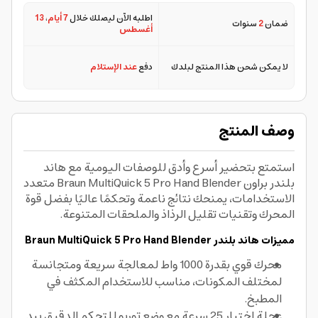
اطلبه الآن ليصلك خلال
7 أيام
،
13
ضمان
2
سنوات
أغسطس
لا يمكن شحن هذا المنتج لبلدك
دفع
عند الإستلام
وصف المنتج
استمتع بتحضير أسرع وأدق للوصفات اليومية مع هاند
بلندر براون Braun MultiQuick 5 Pro Hand Blender متعدد
الاستخدامات، يمنحك نتائج ناعمة وتحكمًا عاليًا بفضل قوة
المحرك وتقنيات تقليل الرذاذ والملحقات المتنوعة.
مميزات هاند بلندر Braun MultiQuick 5 Pro Hand Blender
محرك قوي بقدرة 1000 واط لمعالجة سريعة ومتجانسة
لمختلف المكونات، مناسب للاستخدام المكثف في
المطبخ.
عجلة اختيار 25 سرعة مع وضع توربو للتحكم الدقيق بيد