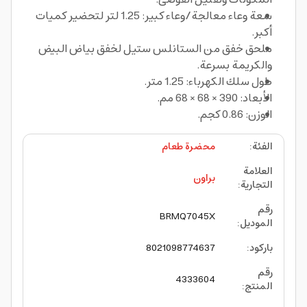
سعة وعاء معالجة/وعاء كبير: 1.25 لتر لتحضير كميات
أكبر.
ملحق خفق من الستانلس ستيل لخفق بياض البيض
والكريمة بسرعة.
طول سلك الكهرباء: 1.25 متر.
الأبعاد: 390 × 68 × 68 مم.
الوزن: 0.86 كجم.
الفئة
:
محضرة طعام
العلامة
براون
التجارية
:
رقم
BRMQ7045X
الموديل
:
باركود
:
8021098774637
رقم
4333604
المنتج
: