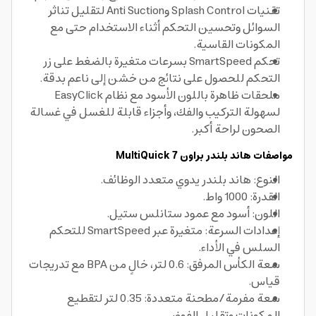
تقنيات Splash Control وAnti Suction لتقليل تناثر
السوائل وتحسين التحكم أثناء الاستخدام حتى مع
المكونات القاسية.
تحكم SmartSpeed بسرعات متغيرة بالضغط على زر
التحكم للحصول على نتائج من خشن إلى ناعم بدقة.
ملحقات ظاهرة باللون الأسود مع نظام EasyClick
لسهولة التركيب والفك، وأجزاء قابلة للغسل في غسالة
الصحون لراحة أكبر.
مواصفات هاند بلندر براون MultiQuick 7
النوع: هاند بلندر يدوي متعدد الوظائف.
القدرة: 1000 واط.
اللون: أسود مع عمود ستانلس ستيل.
إعدادات السرعة: متغيرة عبر SmartSpeed للتحكم
السلس في الأداء.
سعة الكأس المرفق: 0.6 لتر، خالٍ من BPA مع تدريجات
قياس.
سعة مفرمة/مطحنة متعددة: 0.35 لتر لتقطيع
المكونات وتقليل الفوضى.