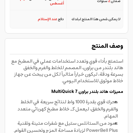
ضمان
2
سنوات
أغسطس
لا يمكن شحن هذا المنتج لبلدك
دفع
عند الإستلام
وصف المنتج
استمتع بأداء قوي وتعدد استخدامات عملي في المطبخ مع
هاند بلندر من براون، المصمم للخلط والفرم والخفق
بسرعة ودقة، ليكون خياراً مثالياً لكل من يبحث عن جهاز
خلاط موثوق للاستخدام اليومي.
مميزات هاند بلندر براون MultiQuick 7
محرك قوي بقدرة 1000 واط لنتائج سريعة في الخلط
والفرم والخفق، ليعمل كـ خلاط مطبخ كهربائي متعدد
المهام.
عمود من الستانلس ستيل مع شفرات متينة وتقنية
PowerBell Plus لزيادة مساحة المزج وتحسين القوام.