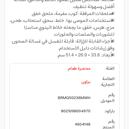
أفضل وسهولة تنظيف.
الملحقات المرفقة: كوب، مفرمة، ملحق خفق.
الاستخدامات الموصى بها: خلط، سحق، استحلاب، طحن،
مزج، هرس، خفق، ما يجعله خلاط اليدوي مناسبًا
للشوربات والصلصات والحلويات.
الأجزاء القابلة للإزالة: قابلة للغسل في غسالة الصحون
وفق إرشادات دليل الاستخدام.
الأبعاد: 33.8 × 26.9 × 51.4 سم.
الفئة
:
محضرة طعام
العلامة
براون
التجارية
:
رقم
BRMQ50236MWH
الموديل
:
باركود
:
8021098004970
رقم
4604148
المنتج
: