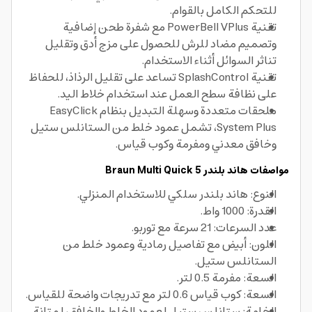
للتحكم الكامل بالقوام.
تقنية PowerBell VPlus مع شفرة طحن إضافية
وتصميم مضاد للرش للحصول على مزج أدق وتقليل
تناثر السوائل أثناء الاستخدام.
تقنية SplashControl تساعد على تقليل الرذاذ، للحفاظ
على نظافة سطح العمل عند استخدام خلاط اليد.
ملحقات متعددة وسهلة التبديل بنظام EasyClick
System Plus، تشمل عمود خلط من الستانلس ستيل
وخافق معدني ومفرمة وكوب قياس.
مواصفات هاند بلندر Braun Multi Quick 5
النوع: هاند بلندر سلكي للاستخدام المنزلي.
القدرة: 1000 واط.
عدد السرعات: 21 سرعة مع توربو.
اللون: أبيض مع تفاصيل رمادية وعمود خلط من
الستانلس ستيل.
السعة: مفرمة 0.5 لتر.
السعة: كوب قياس 0.6 لتر مع تدريجات واضحة للقياس.
الخامة: ستانلس ستيل لعمود الخلط والخافق، لمتانة