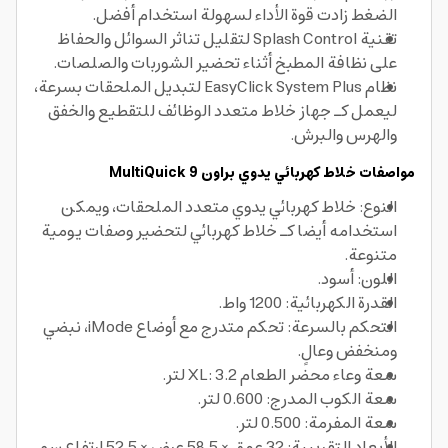
الضغط زادت قوة الأداء لسهولة استخدام أفضل.
تقنية Splash Control لتقليل تناثر السوائل والحفاظ
على نظافة المطبخ أثناء تحضير الشوربات والصلصات.
نظام EasyClick System Plus لتبديل الملحقات بسرعة،
ليعمل كـ جهاز خلاط متعدد الوظائف للتقطيع والخفق
والهرس والبرش.
مواصفات خلاط كهربائي يدوي براون MultiQuick 9
النوع: خلاط كهربائي يدوي متعدد الملحقات، ويمكن
استخدامه أيضا كـ خلاط كهربائي لتحضير وصفات يومية
متنوعة.
اللون: أسود.
القدرة الكهربائية: 1200 واط.
التحكم بالسرعة: تحكم متدرج مع أوضاع iMode، نبضي
ومنخفض وعالٍ.
سعة وعاء محضر الطعام XL: 3.2 لتر.
سعة الكوب المدرج: 0.600 لتر.
سعة المفرمة: 0.500 لتر.
الأبعاد التقريبية: 32 عمق × 58.5 عرض × 52.5 ارتفاع سم.