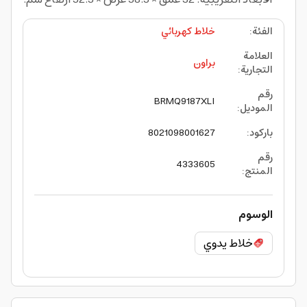
الفئة
:
خلاط كهربائي
العلامة
براون
التجارية
:
رقم
BRMQ9187XLI
الموديل
:
باركود
:
8021098001627
رقم
4333605
المنتج
:
الوسوم
خلاط يدوي