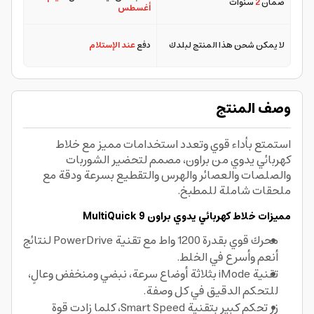
ضمان
2
سنوات
أغسطس
لا يمكن شحن هذا المنتج لبلدك
دفع
عند الإستلام
وصف المنتج
استمتع بأداء قوي وتعدد استخدامات مميز مع خلاط
كهربائي يدوي من براون، مصمم لتحضير الشوربات
والصلصات والعصائر والهرس والتقطيع بسرعة ودقة مع
ملحقات شاملة للمطبخ.
مميزات خلاط كهربائي يدوي براون MultiQuick 9
محرك قوي بقدرة 1200 واط مع تقنية PowerDrive لنتائج
أنعم وأسرع في الخلط.
تقنية iMode بثلاثة أوضاع سرعة، نبضي ومنخفض وعالٍ،
للتحكم الدقيق في كل وصفة.
زر تحكم كبير بتقنية Smart Speed، كلما زادت قوة