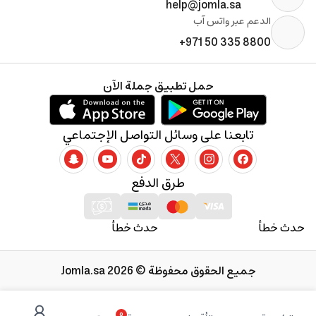
help@jomla.sa
الدعم عبر واتس آب
+971 50 335 8800
حمل تطبيق جملة الآن
تابعنا على وسائل التواصل الإجتماعي
طرق الدفع
حدث خطأ
حدث خطأ
جميع الحقوق محفوظة © 2026 Jomla.sa
0