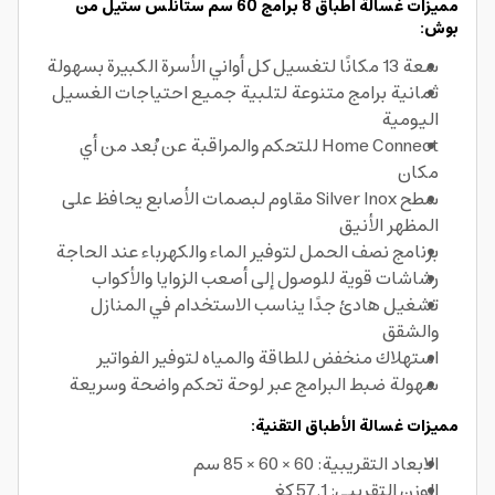
مميزات غسالة أطباق 8 برامج 60 سم ستانلس ستيل من
بوش:
سعة 13 مكانًا لتغسيل كل أواني الأسرة الكبيرة بسهولة
ثمانية برامج متنوعة لتلبية جميع احتياجات الغسيل
اليومية
Home Connect للتحكم والمراقبة عن بُعد من أي
مكان
سطح Silver Inox مقاوم لبصمات الأصابع يحافظ على
المظهر الأنيق
برنامج نصف الحمل لتوفير الماء والكهرباء عند الحاجة
رشاشات قوية للوصول إلى أصعب الزوايا والأكواب
تشغيل هادئ جدًا يناسب الاستخدام في المنازل
والشقق
استهلاك منخفض للطاقة والمياه لتوفير الفواتير
سهولة ضبط البرامج عبر لوحة تحكم واضحة وسريعة
مميزات غسالة الأطباق التقنية:
الابعاد التقريبية: 60 × 60 × 85 سم
الوزن التقريبي: 57.1 كغ