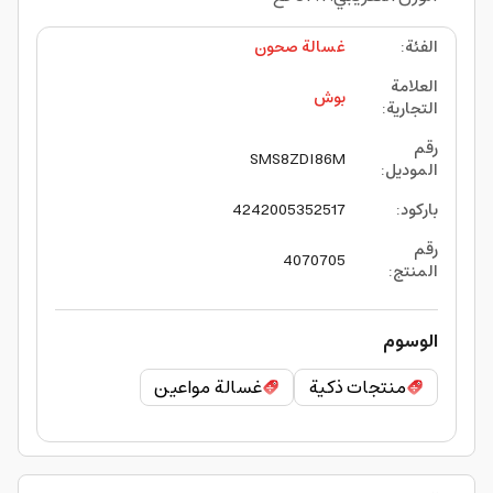
الفئة
:
غسالة صحون
العلامة
بوش
التجارية
:
رقم
SMS8ZDI86M
الموديل
:
باركود
:
4242005352517
رقم
4070705
المنتج
:
الوسوم
منتجات ذكية
غسالة مواعين