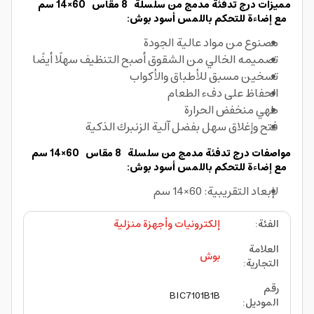
مميزات درج تدفئة مدمج من سلسلة 8 مقاس 60×14 سم
مع إضاءة للتحكم باللمس أسود بوش:
مصنوع من مواد عالية الجودة
تصميمه الخالي من الشقوق أصبح التنظيف سهلًا أيضًا
تسخين مسبق للأطباق والأكواب
الحفاظ على دفء الطعام
طهي منخفض الحرارة
فتح وإغلاق سهل بفضل آلية الزنبرك الذكية
مواصفات درج تدفئة مدمج من سلسلة 8 مقاس 60×14 سم
مع إضاءة للتحكم باللمس أسود بوش:
لإبعاد التقريبية: 60×14 سم
الفئة
:
إلكترونيات وأجهزة منزلية
العلامة
بوش
التجارية
:
رقم
BIC7101B1B
الموديل
: