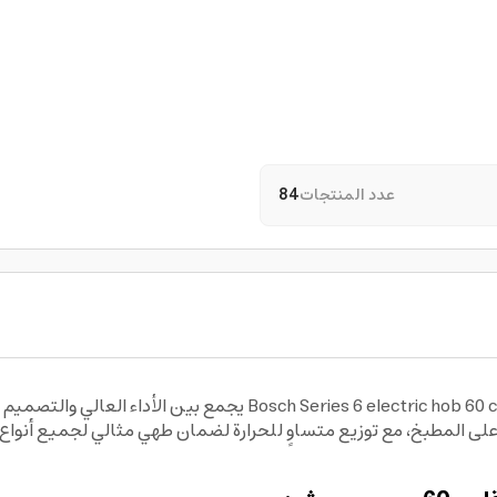
عدد المنتجات
84
جهاز الطهي الكهربائي المتميز lectric hob 60 cm Black، PKE611FB2M