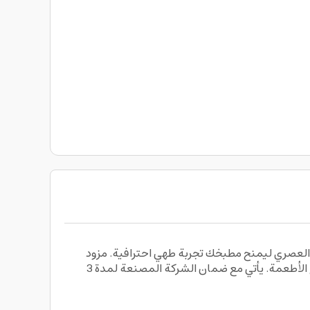
Bosch Series 6 e يجمع بين الأداء العالي والتصميم العصري ليمنح مطبخك تجربة طهي احترافية. مزود
بسطح أسود أنيق يسهل التنظيف ويضيف لمسة فاخرة على المطبخ، مع توزيع متساوٍ للحرارة لضمان طهي مثالي لجميع أنواع الأطعمة. يأتي مع ضمان الشركة المصنعة لمدة 3