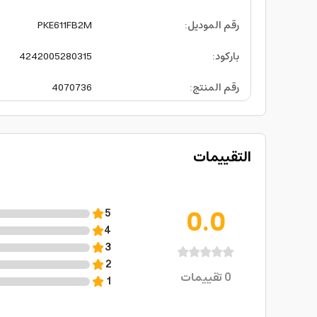
رقم الموديل
:
PKE611FB2M
باركود
:
4242005280315
رقم المنتج
:
4070736
التقييمات
0.0
5
4
3
2
0
تقييمات
1