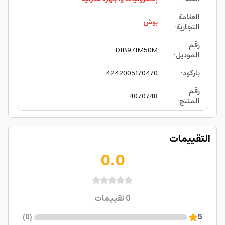
العلامة
بوش
التجارية
:
رقم
DIB97IM50M
الموديل
:
باركود
:
4242005170470
رقم
4070748
المنتج
:
التقييمات
0.0
0
تقييمات
)
0
(
5