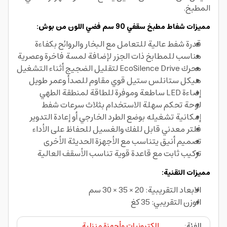
المطبخ.
مميزات شفاط مطبخ سقفي 90 سم فضي اللون من بوش:
قدرة شفط عالية للتعامل مع البخار والروائح بكفاءة
مناسب للمطابخ ذات الجزر لإضافة لمسة فاخرة وعصرية
محرك EcoSilence Drive لتقليل الضجيج أثناء التشغيل
هيكل ستانلس ستيل قوي مقاوم للصدأ وعمر طويل
إضاءة LED ساطعة وموفرة للطاقة لمنطقة الطهي
لوحة تحكم سهلة الاستخدام بثلاث سرعات شفط
إمكانية تشغيله بوضع الطرد الخارجي أو إعادة التدوير
فلتر معدني قابل للفك والغسيل للحفاظ على الأداء
تصميم أنيق يتناسب مع الأجهزة الحديثة الأخرى
تركيب ثابت مع قاعدة قوية تناسب الأسقف العالية
مميزات التقنية:
الابعاد التقريبية: 20 × 35 × 30 سم
الوزن التقريبي: 35 كغ
الفئة
:
إلكترونيات وأجهزة منزلية