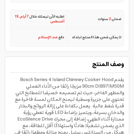
اطلبه الآن ليصلك خلال
7 أيام
،
15
ضمان
2
سنوات
أغسطس
لا يمكن شحن هذا المنتج لبلدك
دفع
عند الإستلام
وصف المنتج
يقدم Bosch Series 4 Island Chimney Cooker Hood
90cm DIB97IM50M مزيجًا رائعًا من الأداء العملي
والمظهر الفاخر، حيث تم تصميمه خصيصًا للمطابخ التي
تحتوي على جزيرة وسطية ليمنح المكان لمسة فاخرة مع
قدرة شفط عالية. يعمل بكفاءة على إزالة الروائح والبخار
والدخان بسرعة، ويتميز بإضاءة LED قوية تعطي رؤية
ممتازة أثناء الطهي، إضافة إلى محرك EcoSilence Drive
الذي يضمن تشغيلًا هادئًا واستهلاكًا أقل للطاقة، مع
هيكل من الستانلس ستيل يمنح متانة ومظهرًا رائعًا في