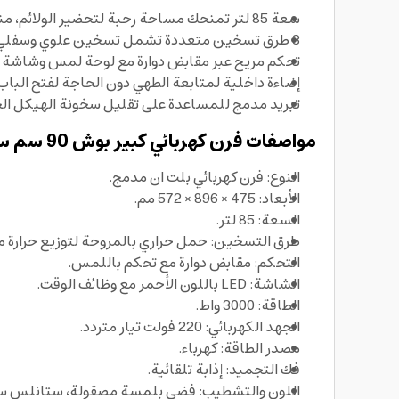
سعة 85 لتر تمنحك مساحة رحبة لتحضير الولائم، مناسب لمن يريد فرن كهربائي كبير للاستخدام اليومي والمناسبات.
3 طرق تسخين متعددة تشمل تسخين علوي وسفلي وشواية بعرض كامل وتسخين سفلي لمرونة أكبر في الطهي.
تحكم مريح عبر مقابض دوارة مع لوحة لمس وشاشة LED حمراء لعرض الوقت ووظائف المؤقت بسهولة.
إضاءة داخلية لمتابعة الطهي دون الحاجة لفتح البا
تبريد مدمج للمساعدة على تقليل سخونة الهيكل ال
مواصفات فرن كهربائي كبير بوش 90 سم سعة 85 لتر Bosch Series 2 Built In oven:
النوع: فرن كهربائي بلت ان مدمج.
الأبعاد: 475 × 896 × 572 مم.
السعة: 85 لتر.
طرق التسخين: حمل حراري بالمروحة لتوزيع حرارة
التحكم: مقابض دوارة مع تحكم باللمس.
الشاشة: LED باللون الأحمر مع وظائف الوقت.
الطاقة: 3000 واط.
الجهد الكهربائي: 220 فولت تيار متردد.
مصدر الطاقة: كهرباء.
فك التجميد: إذابة تلقائية.
اللون والتشطيب: فضي بلمسة مصقولة، ستانلس س