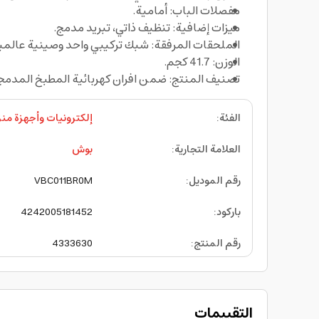
مفصلات الباب: أمامية.
ميزات إضافية: تنظيف ذاتي، تبريد مدمج.
الملحقات المرفقة: شبك تركيبي واحد وصينية عالمية
الوزن: 41.7 كجم.
تصنيف المنتج: ضمن افران كهربائية المطبخ المدمجة
الفئة
:
إلكترونيات وأجهزة منز
العلامة التجارية
:
بوش
رقم الموديل
:
VBC011BR0M
باركود
:
4242005181452
رقم المنتج
:
4333630
التقييمات