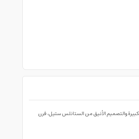
وش 90 سم سعة 85 لتر Bosch Series 2 Built In oven يجمع بين السعة الكبيرة والتصميم الأنيق من الستانلس ستيل، فرن