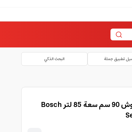
يل تطبيق جملة
البحث الذكي
فرن كهربائي بلت ان بوش 90 سم سعة 85 لتر Bosch
Se