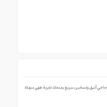
 يجمع بين سطح سيراميك زجاجي أنيق وتسخين سريع يمنحك تجربة طهي سهلة