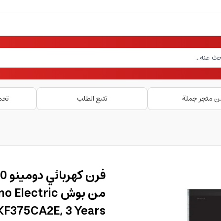
ن متجر جملة
تتبع الطلب
تحم
من بوش ectric
KF375CA2E, 3 Years