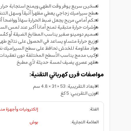
تسخين سريع يوفر وقت الطهي ويمنح استجابة حراري
سطح سيراميك زجاجي يعطي مظهراً أنيقاً وسهل التن
تحكم أمامي مريح يجعل ضبط الحرارة سهلاً وواضحاً أث
مؤشرات حرارة متبقية تمنح أماناً أكبر عند لمس السط
تصميم دومينو صغير يناسب المطابخ الضيقة أو كمُس
توزيع حرارة متساوٍ يساعد في الحصول على نتائج ط
مواد مقاومة للخدش تحافظ على سطح السيراميك نظيف
تركيب مدمج يناسب الأسطح المختلفة دون تعقيدات 
مظهر عصري يضيف لمسة حديثة لأي مطبخ
مواصفات فرن كهربائي التقنية:
الابعاد التقريبية: 53 × 31 × 4.8 سم
الوزن التقريبي: 5 كغ
الفئة
:
إلكترونيات وأجهزة منز
العلامة التجارية
:
بوش