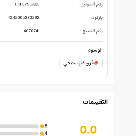
رقم الموديل
:
PKF375CA2E
باركود
:
4242005283262
رقم المنتج
:
4070741
الوسوم
فرن غاز سطحي
التقييمات
0.0
5
4