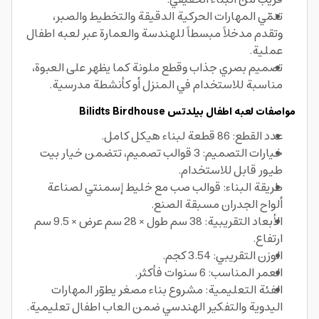
تنمّي المهارات الحركية الدقيقة والتخطيط والصبر،
وتقدم مدخلاً مبسطاً للهندسة والعمارة عبر لعبه اطفال
عملية.
تصميم بصري جذاب وقطع ملونة كما يظهر على العبوة،
مناسبة للاستخدام في المنزل أو كأنشطة مدرسية.
مواصفات لعبه اطفال
بيلدتس
Bilidts Birdhouse
عدد القطع: 86 قطعة لبناء هيكل كامل.
خيارات التصميم: 3 قوالب تصميم، تتضمن خيار بيت
طيور قابل للاستخدام.
طريقة البناء: قوالب صب مع خليط إسمنتي لصناعة
ألواح الجدران مسبقة الصنع.
الأبعاد التقريبية: 38 سم طول × 28 سم عرض × 9.5 سم
ارتفاع.
الوزن التقريبي: 3.54 كجم.
العمر المناسب: 6 سنوات فأكثر.
الفئة التعليمية: مشروع بناء مصغر يطوّر المهارات
اليدوية والتفكير الهندسي ضمن العاب اطفال تعليمية.