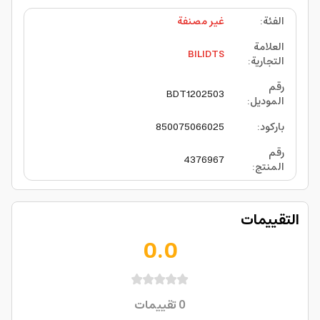
الفئة
:
غير مصنفة
العلامة
BILIDTS
التجارية
:
رقم
BDT1202503
الموديل
:
باركود
:
850075066025
رقم
4376967
المنتج
:
التقييمات
0.0
0
تقييمات