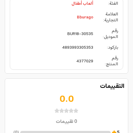
الفئة
:
ألعاب أطفال
العلامة
Bburago
التجارية
:
رقم
BUR18-30535
الموديل
:
باركود
:
4893993305353
رقم
4377029
المنتج
:
التقييمات
0.0
0
تقييمات
)
0
(
5