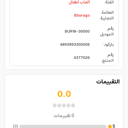
الفئة
:
ألعاب أطفال
العلامة
Bburago
التجارية
:
رقم
BUR18-30000
الموديل
:
باركود
:
4893993300006
رقم
4377026
المنتج
:
التقييمات
0.0
0
تقييمات
)
0
(
5