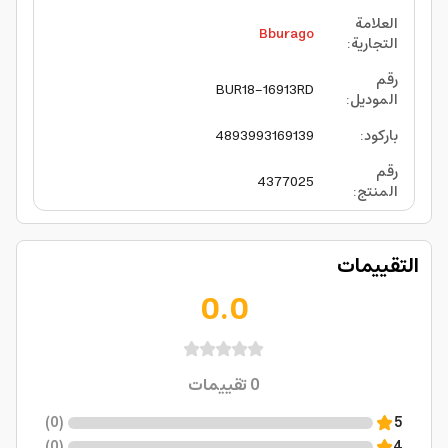
العلامة
Bburago
التجارية
:
رقم
BUR18-16913RD
الموديل
:
باركود
:
4893993169139
رقم
4377025
المنتج
:
التقييمات
0.0
0
تقييمات
)
0
(
5
)
0
(
4