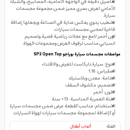
تفاصيل دقيقة في الواجهة الأمامية، المصابيح، والشبك
الأمامي لعرض بصري مميز ضمن مجموعة مجسمات
سيارة.
تشطيب يدوي يعكس عناية في الصناعة ويجعلها إضافة
فاخرة لمحبي مجسمات سيارات.
لون أحمر لامع مع عجلات رياضية فضية وتصميم
انسيابي مناسب لرفوف العرض ومجموعات الهواة.
مواصفات مجسمات سيارة
بوراجو
SP3 Open Top
النوع: سيارة دايكاست للعرض والاقتناء
المقياس: 1:18
الخامة: معدن وبلاستيك
التصميم: مكشوف السقف
اللون: أحمر
الفئة العمرية المناسبة: 13+ سنة
الاستخدام: مناسب كقطعة عرض ضمن مجسمات سيارة
أو كإضافة لمجموعة مجسمات سيارات لهواة السيارات
الفئة
:
ألعاب أطفال