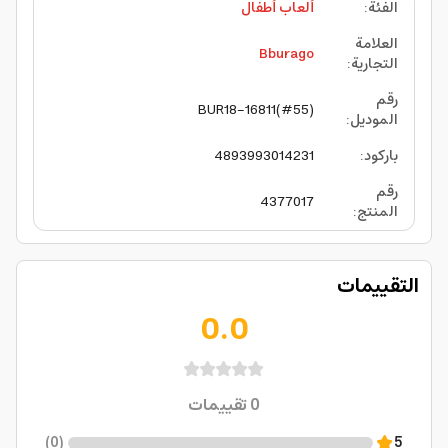
الفئة
:
ألعاب أطفال
العلامة
Bburago
التجارية
:
رقم
BUR18-16811(#55)
الموديل
:
باركود
:
4893993014231
رقم
4377017
المنتج
:
التقييمات
0.0
0
تقييمات
)
0
(
5